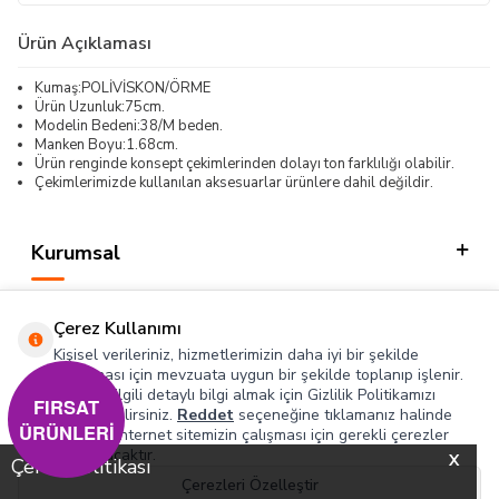
Ürün Açıklaması
Kumaş:POLİVİSKON/ÖRME
Ürün Uzunluk:75cm.
Modelin Bedeni:38/M beden.
Manken Boyu:1.68cm.
Ürün renginde konsept çekimlerinden dolayı ton farklılığı olabilir.
Çekimlerimizde kullanılan aksesuarlar ürünlere dahil değildir.
Kurumsal
Kategorilerimiz
Çerez Kullanımı
Hızlı Erişim
Kişisel verileriniz, hizmetlerimizin daha iyi bir şekilde
sunulması için mevzuata uygun bir şekilde toplanıp işlenir.
Konuyla ilgili detaylı bilgi almak için Gizlilik Politikamızı
Sosyal
FIRSAT
inceleyebilirsiniz.
Reddet
seçeneğine tıklamanız halinde
ÜRÜNLERİ
yalnızca internet sitemizin çalışması için gerekli çerezler
Adres & İletişim
kullanılacaktır.
X
Çerez Politikası
Çerezleri Özelleştir