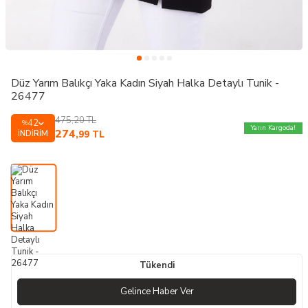
Düz Yarım Balıkçı Yaka Kadın Siyah Halka Detaylı Tunik -
26477
475,20
TL
42
%
Yarın Kargoda!
274
İNDIRIM
,99
TL
Tükendi
Gelince Haber Ver