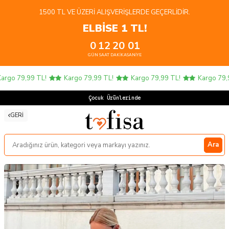
1500 TL VE ÜZERI ALIŞVERIŞLERDE GEÇERLIDIR.
ELBİSE 1 TL!
0
12
20
00
GÜN
SAAT
DAKIKA
SANIYE
rgo 79,99 TL!
Kargo 79,99 TL!
Kargo 79,99 TL!
Kargo 79,99
Çocuk Ürünlerinde 4
GERI
Ara