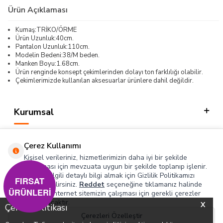
Ürün Açıklaması
Kumaş:TRİKO/ÖRME
Ürün Uzunluk:40cm.
Pantalon Uzunluk:110cm.
Modelin Bedeni:38/M beden.
Manken Boyu:1.68cm.
Ürün renginde konsept çekimlerinden dolayı ton farklılığı olabilir.
Çekimlerimizde kullanılan aksesuarlar ürünlere dahil değildir.
Kurumsal
Kategorilerimiz
Çerez Kullanımı
Hızlı Erişim
Kişisel verileriniz, hizmetlerimizin daha iyi bir şekilde
sunulması için mevzuata uygun bir şekilde toplanıp işlenir.
Konuyla ilgili detaylı bilgi almak için Gizlilik Politikamızı
Sosyal
FIRSAT
inceleyebilirsiniz.
Reddet
seçeneğine tıklamanız halinde
ÜRÜNLERİ
yalnızca internet sitemizin çalışması için gerekli çerezler
Adres & İletişim
kullanılacaktır.
X
Çerez Politikası
Çerezleri Özelleştir