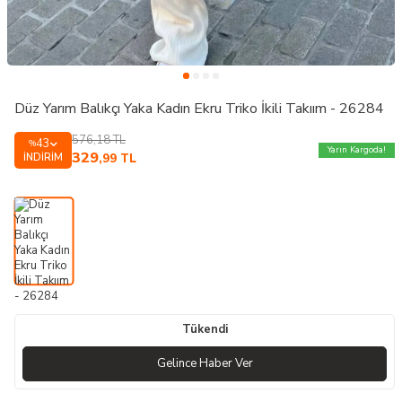
Düz Yarım Balıkçı Yaka Kadın Ekru Triko İkili Takıım - 26284
576,18
TL
43
%
Yarın Kargoda!
329
İNDIRIM
,99
TL
Tükendi
Gelince Haber Ver