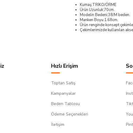
Kumaş:TRİKO/ÖRME
Ürün Uzunluk:70cm.
Modelin Bedeni:38/M beden.
Manken Boyu:1.68cm.
Ürün renginde konsept çekimleri
Çekimlerimizde kullanılan akses
iz
Hızlı Erişim
So
Toptan Satış
Fac
Kampanyalar
Ins
Beden Tablosu
Tik
Ödeme Seçenekleri
You
m
İletişim
Pin