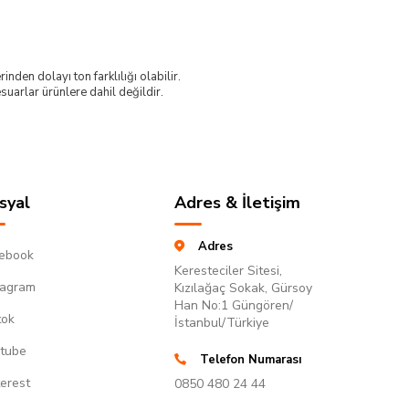
nden dolayı ton farklılığı olabilir.
uarlar ürünlere dahil değildir.
syal
Adres & İletişim
Adres
ebook
Keresteciler Sitesi,
tagram
Kızılağaç Sokak, Gürsoy
Han No:1 Güngören/
tok
İstanbul/Türkiye
tube
Telefon Numarası
terest
0850 480 24 44