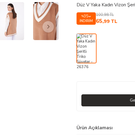
Düz V Yaka Kadın Vizon Şer
100,98
TL
35
%
65
,99
TL
İNDIRIM
Ge
Ürün Açıklaması