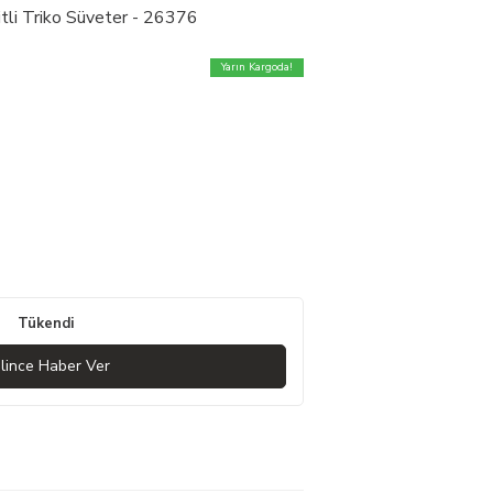
itli Triko Süveter - 26376
Yarın Kargoda!
Tükendi
lince Haber Ver