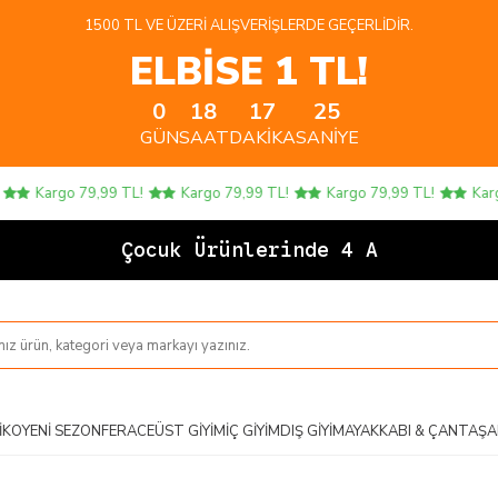
1500 TL VE ÜZERI ALIŞVERIŞLERDE GEÇERLIDIR.
ELBİSE 1 TL!
0
18
17
25
GÜN
SAAT
DAKIKA
SANIYE
Kargo 79,99 TL!
Kargo 79,99 TL!
Kargo 79,99 TL!
Kargo 
Çocuk Ürünlerinde 4 AL 3
IKO
YENI SEZON
FERACE
ÜST GIYIM
İÇ GIYIM
DIŞ GIYIM
AYAKKABI & ÇANTA
ŞA