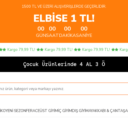
1500 TL VE ÜZERI ALIŞVERIŞLERDE GEÇERLIDIR.
ELBİSE 1 TL!
00
00
00
00
GÜN
SAAT
DAKIKA
SANIYE
Kargo 79,99 TL!
Kargo 79,99 TL!
Kargo 79,99 TL!
Kargo 
Çocuk Ürünlerinde 4 AL 3 ÖDE!
IKO
YENI SEZON
FERACE
ÜST GIYIM
İÇ GIYIM
DIŞ GIYIM
AYAKKABI & ÇANTA
ŞA