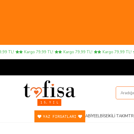
9 TL!
Kargo 79,99 TL!
Kargo 79,99 TL!
Kargo 79,99 TL!
1 5. Y I L
ABIYE
ELBISE
İKILI TAKIM
TR
YAZ FIRSATLARI