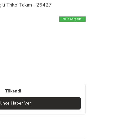
gili Triko Takım - 26427
Yarın Kargoda!
Tükendi
lince Haber Ver