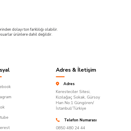
nden dolayı ton farklılığı olabilir.
uarlar ürünlere dahil değildir.
syal
Adres & İletişim
Adres
ebook
Keresteciler Sitesi,
tagram
Kızılağaç Sokak, Gürsoy
Han No:1 Güngören/
tok
İstanbul/Türkiye
tube
Telefon Numarası
terest
0850 480 24 44