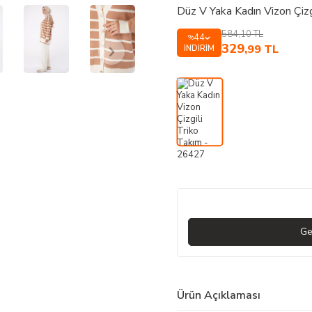
Düz V Yaka Kadın Vizon Çiz
584,10
TL
44
%
329
,99
TL
İNDIRIM
Ge
Ürün Açıklaması