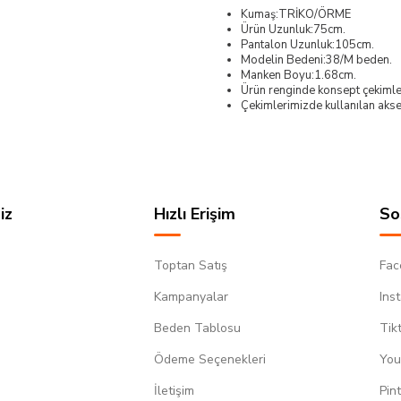
Kumaş:TRİKO/ÖRME
Ürün Uzunluk:75cm.
Pantalon Uzunluk:105cm.
Modelin Bedeni:38/M beden.
Manken Boyu:1.68cm.
Ürün renginde konsept çekimleri
Çekimlerimizde kullanılan akses
iz
Hızlı Erişim
So
Toptan Satış
Fac
Kampanyalar
Ins
Beden Tablosu
Tik
Ödeme Seçenekleri
You
m
İletişim
Pin