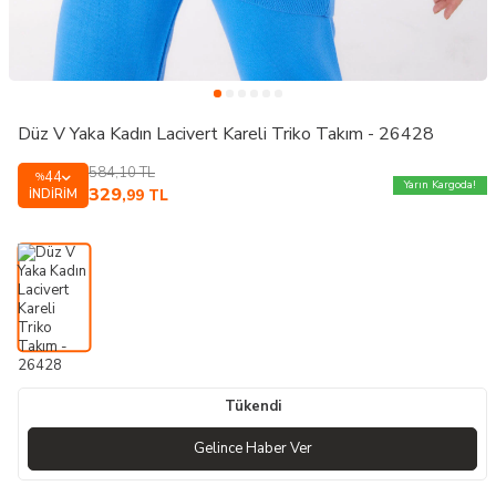
Düz V Yaka Kadın Lacivert Kareli Triko Takım - 26428
584,10
TL
44
%
Yarın Kargoda!
329
İNDIRIM
,99
TL
Tükendi
Gelince Haber Ver