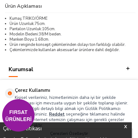
Ürün Açıklaması
Kumaş:TRİKO/ÖRME
Ürün Uzunluk:75cm.
Pantalon Uzunluk:105cm.
Modelin Bedeni:38/M beden.
Manken Boyu:1.68cm.
Ürün renginde konsept çekimlerinden dolayı ton farklılığı olabilir.
Çekimlerimizde kullanılan aksesuarlar ürünlere dahil değildir.
Kurumsal
Kategorilerimiz
Çerez Kullanımı
Hızlı Erişim
Kişisel verileriniz, hizmetlerimizin daha iyi bir şekilde
sunulması için mevzuata uygun bir şekilde toplanıp işlenir.
Konuyla ilgili detaylı bilgi almak için Gizlilik Politikamızı
Sosyal
FIRSAT
inceleyebilirsiniz.
Reddet
seçeneğine tıklamanız halinde
ÜRÜNLERİ
yalnızca internet sitemizin çalışması için gerekli çerezler
Adres & İletişim
kullanılacaktır.
X
Çerez Politikası
Çerezleri Özelleştir