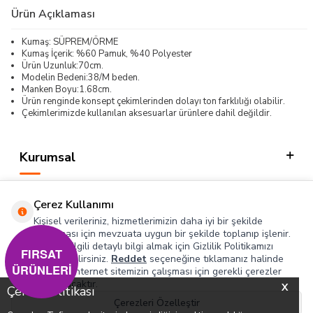
Ürün Açıklaması
Kumaş: SÜPREM/ÖRME
Kumaş İçerik: %60 Pamuk, %40 Polyester
Ürün Uzunluk:70cm.
Modelin Bedeni:38/M beden.
Manken Boyu:1.68cm.
Ürün renginde konsept çekimlerinden dolayı ton farklılığı olabilir.
Çekimlerimizde kullanılan aksesuarlar ürünlere dahil değildir.
Kurumsal
Kategorilerimiz
Çerez Kullanımı
Hızlı Erişim
Kişisel verileriniz, hizmetlerimizin daha iyi bir şekilde
sunulması için mevzuata uygun bir şekilde toplanıp işlenir.
Konuyla ilgili detaylı bilgi almak için Gizlilik Politikamızı
Sosyal
FIRSAT
inceleyebilirsiniz.
Reddet
seçeneğine tıklamanız halinde
ÜRÜNLERİ
yalnızca internet sitemizin çalışması için gerekli çerezler
Adres & İletişim
kullanılacaktır.
X
Çerez Politikası
Çerezleri Özelleştir