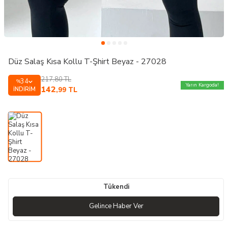
Düz Salaş Kısa Kollu T-Şhirt Beyaz - 27028
217,80
TL
34
%
Yarın Kargoda!
142
İNDIRIM
,99
TL
Tükendi
Gelince Haber Ver