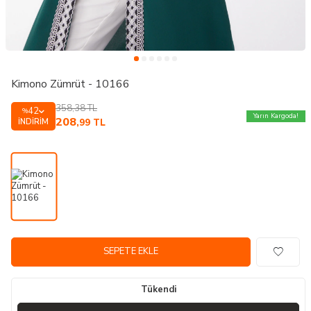
Kimono Zümrüt - 10166
358,38
TL
42
%
Yarın Kargoda!
208
İNDIRIM
,99
TL
SEPETE EKLE
Tükendi