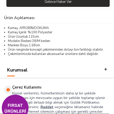
Gelince Haber Ver
Ürün Açıklaması
Kumaş: AYROBİN/DOKUMA
Kumaş İçerik: %100 Polyester
Ürün Uzunluk:115cm.
Modelin Bedeni:38/M beden.
Manken Boyu:1.68cm.
Ürün renginde konsept çekimlerinden dolayı ton farklılığı olabilir.
Çekimlerimizde kullanılan aksesuarlar ürünlere dahil değildir.
Kurumsal
Kategorilerimiz
Çerez Kullanımı
Hızlı Erişim
Kişisel verileriniz, hizmetlerimizin daha iyi bir şekilde
sunulması için mevzuata uygun bir şekilde toplanıp işlenir.
Konuyla ilgili detaylı bilgi almak için Gizlilik Politikamızı
Sosyal
FIRSAT
inceleyebilirsiniz.
Reddet
seçeneğine tıklamanız halinde
ÜRÜNLERİ
yalnızca internet sitemizin çalışması için gerekli çerezler