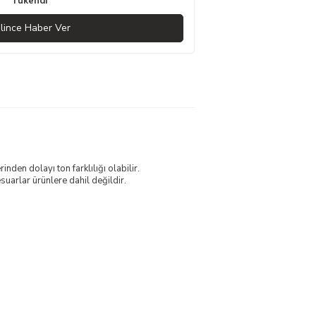
Tükendi
lince Haber Ver
nden dolayı ton farklılığı olabilir.
uarlar ürünlere dahil değildir.