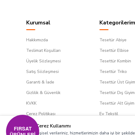
Kurumsal
Kategorilerim
Hakkımızda
Tesetür Abiye
Teslimat Koşulları
Tesettür Elbise
Üyelik Sözleşmesi
Tesettür Kombin
Satış Sözleşmesi
Tesettür Triko
Garanti & İade
Tesettür Üst Giyi
Gizlilik & Güvenlik
Tesettür Dış Giyim
KVKK
Tesettür Alt Giyim
Çerez Politikası
Ev Tekstil
Çerez Kullanımı
FIRSAT
Kişisel verileriniz, hizmetlerimizin daha iyi bir şekil
ÜRÜNLERİ