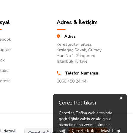
syal
Adres & İletişim
Adres
ebook
Keresteciler Sitesi,
tagram
Kızılağaç Sokak, Gürsoy
Han No:1 Güngören/
tok
İstanbul/Türkiye
tube
Telefon Numarası
terest
0850 480 24 44
X
Çerez Politikası
Çerezler, Tofisa web sitesinde
geçirdiğiniz vaktin ve aldığınız
hizmetin daha verimli olmasını
li detaylı
sağlar. Çerezlerle ilgili detaylı bilgi
Çerezleri Özelleştir
Hepsini Kabul Et