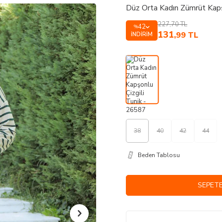
Düz Orta Kadın Zümrüt Kapş
227,70
TL
42
%
131
,99
TL
İNDIRIM
38
40
42
44
Beden Tablosu
SEPETE