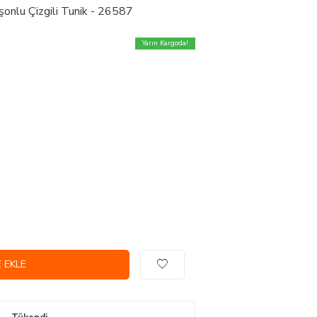
onlu Çizgili Tunik - 26587
Yarın Kargoda!
 EKLE