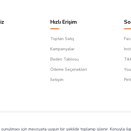
iz
Hızlı Erişim
So
Toptan Satış
Fac
Kampanyalar
Ins
Beden Tablosu
Tik
Ödeme Seçenekleri
You
m
İletişim
Pin
de sunulması için mevzuata uygun bir şekilde toplanıp işlenir. Konuyla ilgi