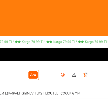
9 TL!
Kargo 79,99 TL!
Kargo 79,99 TL!
Kargo 79,99 TL!
0
Ara
L & EŞARP
ALT GIYIM
EV TEKSTILI
OUTLET
ÇOCUK GIYIM