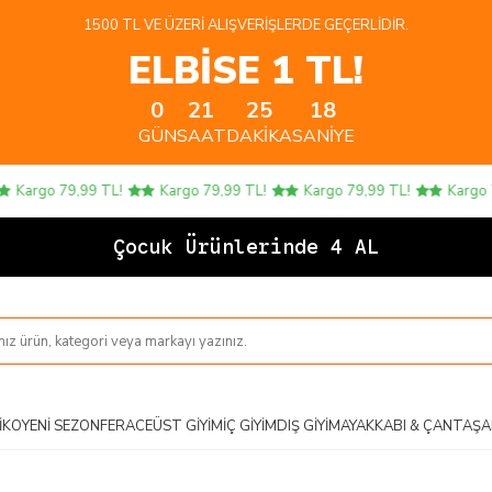
1500 TL VE ÜZERI ALIŞVERIŞLERDE GEÇERLIDIR.
ELBİSE 1 TL!
0
21
25
17
GÜN
SAAT
DAKIKA
SANIYE
rgo 79,99 TL!
Kargo 79,99 TL!
Kargo 79,99 TL!
Kargo 79,9
Çocuk Ürünlerinde 4 AL 3 ÖDE!
IKO
YENI SEZON
FERACE
ÜST GIYIM
İÇ GIYIM
DIŞ GIYIM
AYAKKABI & ÇANTA
ŞA