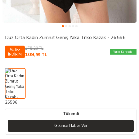
Düz Orta Kadın Zumrut Geniş Yaka Triko Kazak - 26596
178,20
TL
38
%
Yarın Kargoda!
109
İNDIRIM
,99
TL
Tükendi
Gelince Haber Ver