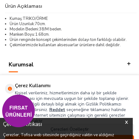
Ürün Açıklaması
Kumaş:TRİKO/ÖRME
Ürün Uzunluk:70cm.
Modelin Bedeni:38/M beden.
Manken Boyu:1.68cm.
Ürün renginde konsept çekimlerinden dolayı ton farklılığı olabilir.
Çekimlerimizde kullanılan aksesuarlar ürünlere dahil değildir.
Kurumsal
Kategorilerimiz
Çerez Kullanımı
Hızlı Erişim
Kişisel verileriniz, hizmetlerimizin daha iyi bir şekilde
sunulması için mevzuata uygun bir şekilde toplanıp işlenir.
Konuyla ilgili detaylı bilgi almak için Gizlilik Politikamızı
Sosyal
FIRSAT
inceleyebilirsiniz.
Reddet
seçeneğine tıklamanız halinde
ÜRÜNLERİ
yalnızca internet sitemizin çalışması için gerekli çerezler
Adres & İletişim
kullanılacaktır.
X
Çerez Politikası
Çerezleri Özelleştir
Çerezler, Tofisa web sitesinde geçirdiğiniz vaktin ve aldığınız
0
0