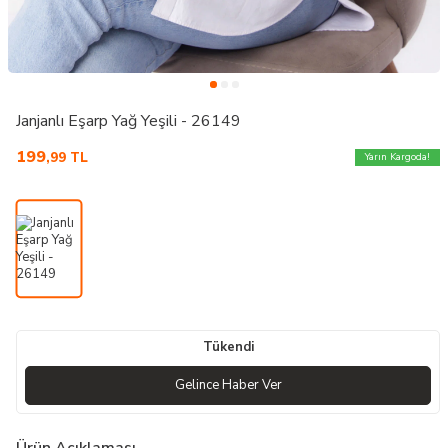
Janjanlı Eşarp Yağ Yeşili - 26149
199
,99
TL
Yarın Kargoda!
Tükendi
Gelince Haber Ver
Ürün Açıklaması