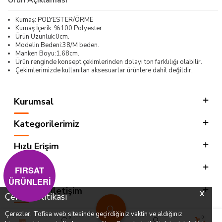
Kumaş: POLYESTER/ÖRME
Kumaş İçerik: %100 Polyester
Ürün Uzunluk:0cm.
Modelin Bedeni:38/M beden.
Manken Boyu:1.68cm.
Ürün renginde konsept çekimlerinden dolayı ton farklılığı olabilir.
Çekimlerimizde kullanılan aksesuarlar ürünlere dahil değildir.
Kurumsal
Kategorilerimiz
Hızlı Erişim
Sosyal
FIRSAT
ÜRÜNLERİ
Adres & İletişim
X
Çerez Politikası
Çerezler, Tofisa web sitesinde geçirdiğiniz vaktin ve aldığınız
0
0