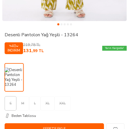
Desenli Pantolon Yağ Yeşili - 13264
219,78
TL
40
%
Yarın Kargoda!
131
İNDIRIM
,99
TL
S
M
L
XL
XXL
Beden Tablosu