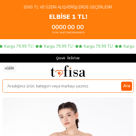
1500 TL VE ÜZERI ALIŞVERIŞLERDE GEÇERLIDIR.
ELBİSE 1 TL!
00
00
00
00
GÜN
SAAT
DAKIKA
SANIYE
Kargo 79,99 TL!
Kargo 79,99 TL!
Kargo 79,99 TL!
Kargo 7
Çocuk Ürünlerin
GERI
Ara