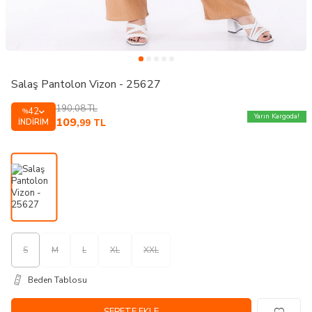
Salaş Pantolon Vizon - 25627
190,08
TL
42
%
Yarın Kargoda!
109
İNDIRIM
,99
TL
S
M
L
XL
XXL
Beden Tablosu