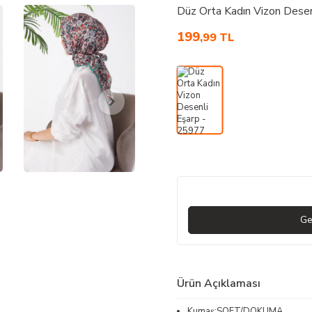
Düz Orta Kadın Vizon Dese
199
,99
TL
Ge
Ürün Açıklaması
Kumaş:SOFT/DOKUMA