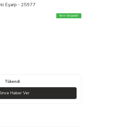
nli Eşarp - 25977
Yarın Kargoda!
Tükendi
lince Haber Ver