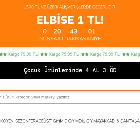
1500 TL VE ÜZERI ALIŞVERIŞLERDE GEÇERLIDIR.
ELBİSE 1 TL!
0
20
43
00
GÜN
SAAT
DAKIKA
SANIYE
Kargo 79,99 TL!
Kargo 79,99 TL!
Kargo 79,99 TL!
Kargo 7
Çocuk Ürünlerinde 4 AL 3 ÖDE!
IKO
YENI SEZON
FERACE
ÜST GIYIM
İÇ GIYIM
DIŞ GIYIM
AYAKKABI & ÇANTA
ŞA