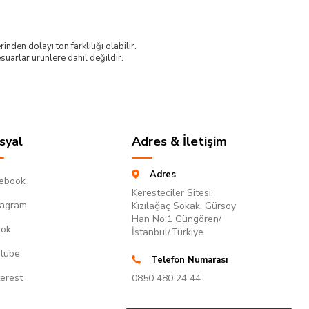
nden dolayı ton farklılığı olabilir.
uarlar ürünlere dahil değildir.
syal
Adres & İletişim
Adres
ebook
Keresteciler Sitesi,
tagram
Kızılağaç Sokak, Gürsoy
Han No:1 Güngören/
tok
İstanbul/Türkiye
tube
Telefon Numarası
terest
0850 480 24 44