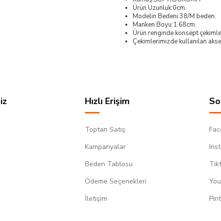
Ürün Uzunluk:0cm.
Modelin Bedeni:38/M beden.
Manken Boyu:1.68cm.
Ürün renginde konsept çekimleri
Çekimlerimizde kullanılan akses
iz
Hızlı Erişim
So
Toptan Satış
Fac
Kampanyalar
Ins
Beden Tablosu
Tik
Ödeme Seçenekleri
You
m
İletişim
Pin