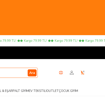
9,99 TL!
Kargo 79,99 TL!
Kargo 79,99 TL!
Kargo 79,99 TL!
0
Ara
L & EŞARP
ALT GIYIM
EV TEKSTILI
OUTLET
ÇOCUK GIYIM