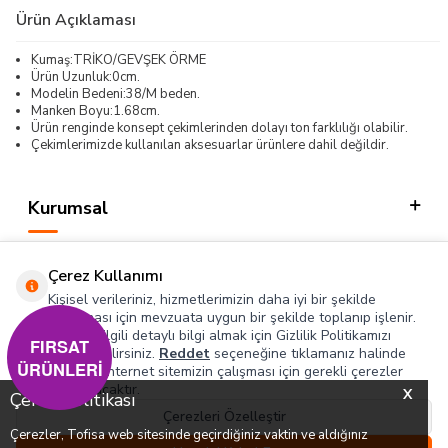
Ürün Açıklaması
Kumaş:TRİKO/GEVŞEK ÖRME
Ürün Uzunluk:0cm.
Modelin Bedeni:38/M beden.
Manken Boyu:1.68cm.
Ürün renginde konsept çekimlerinden dolayı ton farklılığı olabilir.
Çekimlerimizde kullanılan aksesuarlar ürünlere dahil değildir.
Kurumsal
Kategorilerimiz
Çerez Kullanımı
Hızlı Erişim
Kişisel verileriniz, hizmetlerimizin daha iyi bir şekilde
sunulması için mevzuata uygun bir şekilde toplanıp işlenir.
Konuyla ilgili detaylı bilgi almak için Gizlilik Politikamızı
Sosyal
FIRSAT
inceleyebilirsiniz.
Reddet
seçeneğine tıklamanız halinde
ÜRÜNLERİ
yalnızca internet sitemizin çalışması için gerekli çerezler
Adres & İletişim
kullanılacaktır.
X
Çerez Politikası
Çerezleri Özelleştir
Çerezler, Tofisa web sitesinde geçirdiğiniz vaktin ve aldığınız
0
0