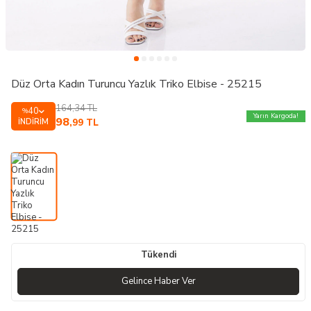
Düz Orta Kadın Turuncu Yazlık Triko Elbise - 25215
164,34
TL
40
%
Yarın Kargoda!
98
İNDIRIM
,99
TL
Tükendi
Gelince Haber Ver