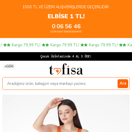
1500 TL VE ÜZERI ALIŞVERIŞLERDE GEÇERLIDIR.
ELBİSE 1 TL!
0
06
56
46
GÜN
SAAT
DAKIKA
SANIYE
Kargo 79,99 TL!
Kargo 79,99 TL!
Kargo 79,99 TL!
Kar
Ço
GERI
Ara