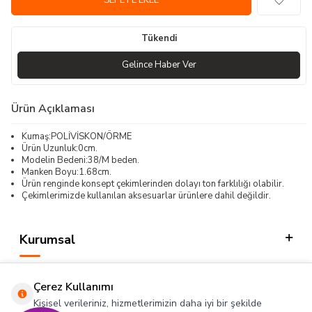
SEPETE EKLE
Tükendi
Gelince Haber Ver
Ürün Açıklaması
Kumaş:POLİVİSKON/ÖRME
Ürün Uzunluk:0cm.
Modelin Bedeni:38/M beden.
Manken Boyu:1.68cm.
Ürün renginde konsept çekimlerinden dolayı ton farklılığı olabilir.
Çekimlerimizde kullanılan aksesuarlar ürünlere dahil değildir.
Kurumsal
Kategorilerimiz
Çerez Kullanımı
Hızlı Erişim
Kişisel verileriniz, hizmetlerimizin daha iyi bir şekilde