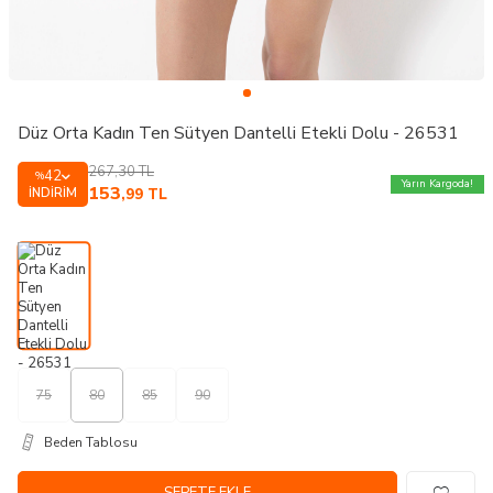
Düz Orta Kadın Ten Sütyen Dantelli Etekli Dolu - 26531
267,30
TL
42
%
Yarın Kargoda!
153
İNDIRIM
,99
TL
75
80
85
90
Beden Tablosu