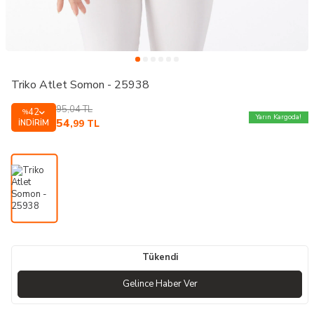
Triko Atlet Somon - 25938
95,04
TL
42
%
Yarın Kargoda!
54
İNDIRIM
,99
TL
Tükendi
Gelince Haber Ver