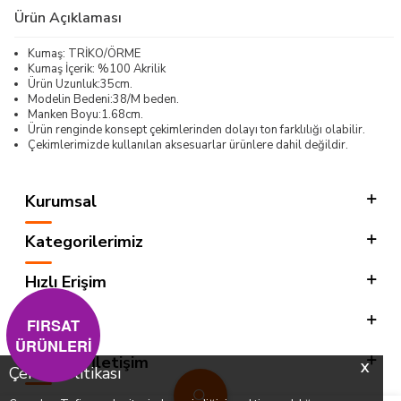
Ürün Açıklaması
Kumaş: TRİKO/ÖRME
Kumaş İçerik: %100 Akrilik
Ürün Uzunluk:35cm.
Modelin Bedeni:38/M beden.
Manken Boyu:1.68cm.
Ürün renginde konsept çekimlerinden dolayı ton farklılığı olabilir.
Çekimlerimizde kullanılan aksesuarlar ürünlere dahil değildir.
Kurumsal
Kategorilerimiz
Hızlı Erişim
Sosyal
FIRSAT
ÜRÜNLERİ
Adres & İletişim
X
Çerez Politikası