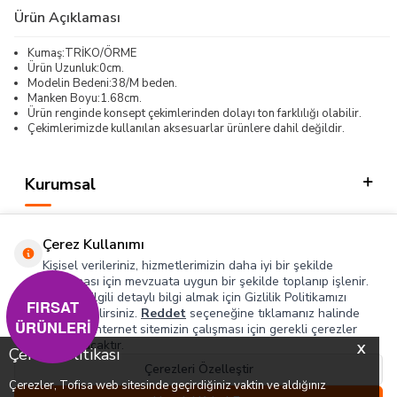
Ürün Açıklaması
Kumaş:TRİKO/ÖRME
Ürün Uzunluk:0cm.
Modelin Bedeni:38/M beden.
Manken Boyu:1.68cm.
Ürün renginde konsept çekimlerinden dolayı ton farklılığı olabilir.
Çekimlerimizde kullanılan aksesuarlar ürünlere dahil değildir.
Kurumsal
Kategorilerimiz
Çerez Kullanımı
Hızlı Erişim
Kişisel verileriniz, hizmetlerimizin daha iyi bir şekilde
sunulması için mevzuata uygun bir şekilde toplanıp işlenir.
Konuyla ilgili detaylı bilgi almak için Gizlilik Politikamızı
Sosyal
FIRSAT
inceleyebilirsiniz.
Reddet
seçeneğine tıklamanız halinde
ÜRÜNLERİ
yalnızca internet sitemizin çalışması için gerekli çerezler
Adres & İletişim
kullanılacaktır.
X
Çerez Politikası
Çerezleri Özelleştir
Çerezler, Tofisa web sitesinde geçirdiğiniz vaktin ve aldığınız
0
0