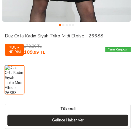
Düz Orta Kadın Siyah Triko Midi Elbise - 26688
178,20
TL
38
%
Yarın Kargoda!
109
İNDIRIM
,99
TL
Tükendi
Gelince Haber Ver