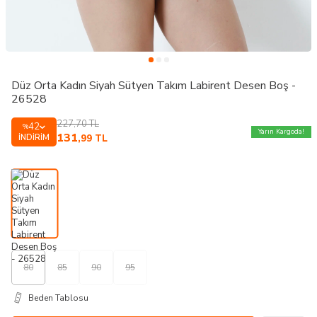
Düz Orta Kadın Siyah Sütyen Takım Labirent Desen Boş -
26528
227,70
TL
42
%
Yarın Kargoda!
131
İNDIRIM
,99
TL
80
85
90
95
Beden Tablosu