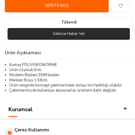
SEPETE EKLE
Tükendi
Gelince Haber Ver
Ürün Açıklaması
Kumaş:POLİVİSKON/ÖRME
Ürün Uzunluk:0cm.
Modelin Bedeni:38/M beden.
Manken Boyu:1.68cm.
Ürün renginde konsept çekimlerinden dolayı ton farklılığı olabilir.
Çekimlerimizde kullanılan aksesuarlar ürünlere dahil değildir.
Kurumsal
Kategorilerimiz
Çerez Kullanımı