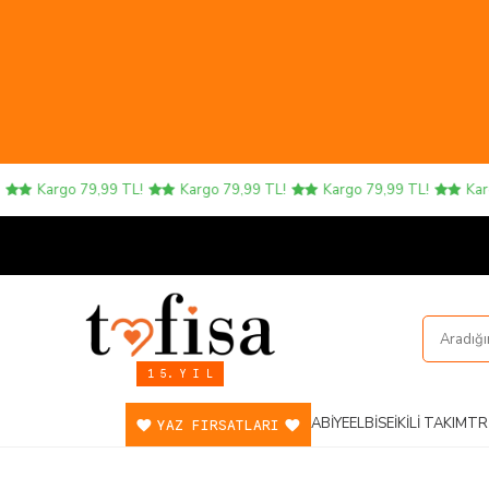
Kargo 79,99 TL!
Kargo 79,99 TL!
Kargo 79,99 TL!
Kargo
1 5. Y I L
ABIYE
ELBISE
İKILI TAKIM
TR
YAZ FIRSATLARI