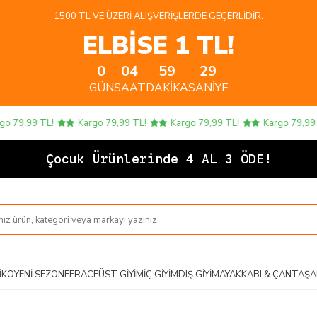
1500 TL VE ÜZERI ALIŞVERIŞLERDE GEÇERLIDIR.
ELBİSE 1 TL!
0
04
59
28
GÜN
SAAT
DAKIKA
SANIYE
 79,99 TL!
Kargo 79,99 TL!
Kargo 79,99 TL!
Kargo 79,99 T
Çocuk Ürünlerinde 4 AL 3 ÖDE!
IKO
YENI SEZON
FERACE
ÜST GIYIM
İÇ GIYIM
DIŞ GIYIM
AYAKKABI & ÇANTA
ŞA