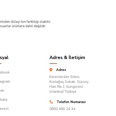
nden dolayı ton farklılığı olabilir.
uarlar ürünlere dahil değildir.
syal
Adres & İletişim
Adres
ebook
Keresteciler Sitesi,
tagram
Kızılağaç Sokak, Gürsoy
Han No:1 Güngören/
tok
İstanbul/Türkiye
tube
Telefon Numarası
terest
0850 480 24 44