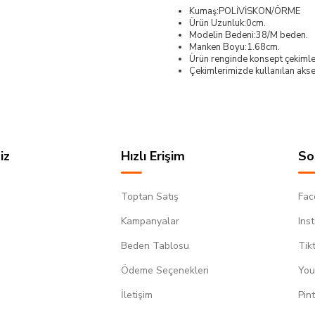
Kumaş:POLİVİSKON/ÖRME
Ürün Uzunluk:0cm.
Modelin Bedeni:38/M beden.
Manken Boyu:1.68cm.
Ürün renginde konsept çekimleri
Çekimlerimizde kullanılan akses
iz
Hızlı Erişim
So
Toptan Satış
Fac
Kampanyalar
Ins
Beden Tablosu
Tik
Ödeme Seçenekleri
You
m
İletişim
Pin