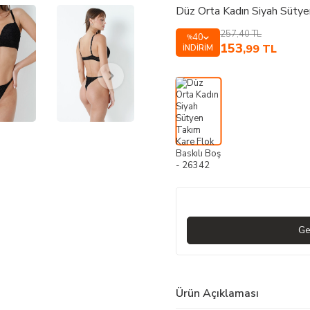
Düz Orta Kadın Siyah Sütye
257,40
TL
40
%
153
,99
TL
İNDIRIM
Ge
Ürün Açıklaması