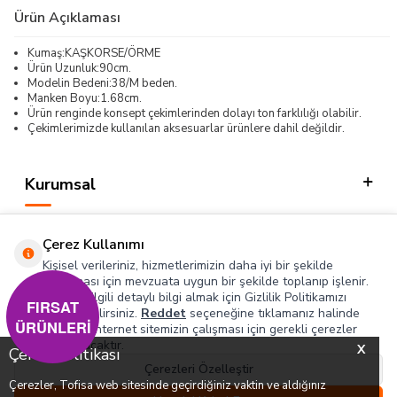
Ürün Açıklaması
Kumaş:KAŞKORSE/ÖRME
Ürün Uzunluk:90cm.
Modelin Bedeni:38/M beden.
Manken Boyu:1.68cm.
Ürün renginde konsept çekimlerinden dolayı ton farklılığı olabilir.
Çekimlerimizde kullanılan aksesuarlar ürünlere dahil değildir.
Kurumsal
Kategorilerimiz
Çerez Kullanımı
Hızlı Erişim
Kişisel verileriniz, hizmetlerimizin daha iyi bir şekilde
sunulması için mevzuata uygun bir şekilde toplanıp işlenir.
Konuyla ilgili detaylı bilgi almak için Gizlilik Politikamızı
Sosyal
FIRSAT
inceleyebilirsiniz.
Reddet
seçeneğine tıklamanız halinde
ÜRÜNLERİ
yalnızca internet sitemizin çalışması için gerekli çerezler
Adres & İletişim
kullanılacaktır.
X
Çerez Politikası
Çerezleri Özelleştir
Çerezler, Tofisa web sitesinde geçirdiğiniz vaktin ve aldığınız
0
0