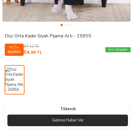
Düz Orta Kadın Siyah Pijama Altı - 25855
87,12
TL
37
%
Yarın Kargoda!
54
İNDIRIM
,99
TL
Tükendi
Gelince Haber Ver