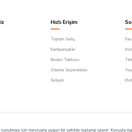
iz
Hızlı Erişim
So
Toptan Satış
Fac
Kampanyalar
Ins
Beden Tablosu
Tik
Ödeme Seçenekleri
You
m
İletişim
Pin
de sunulması için mevzuata uygun bir şekilde toplanıp işlenir. Konuyla ilgi