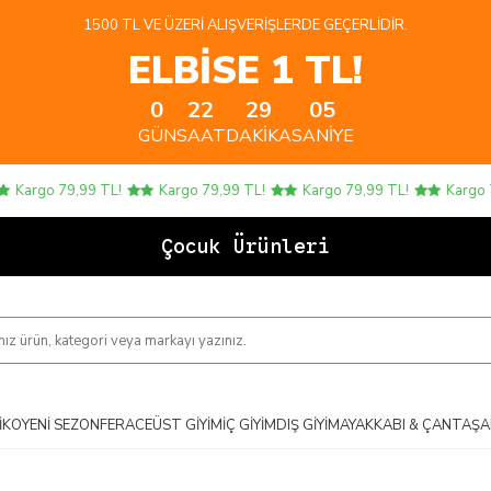
1500 TL VE ÜZERI ALIŞVERIŞLERDE GEÇERLIDIR.
ELBİSE 1 TL!
0
22
29
05
GÜN
SAAT
DAKIKA
SANIYE
argo 79,99 TL!
Kargo 79,99 TL!
Kargo 79,99 TL!
Kargo 79,9
Çocuk Ürünlerinde 4
IKO
YENI SEZON
FERACE
ÜST GIYIM
İÇ GIYIM
DIŞ GIYIM
AYAKKABI & ÇANTA
ŞA