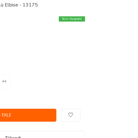
lü Elbise - 13175
Yarın Kargoda!
44
 EKLE