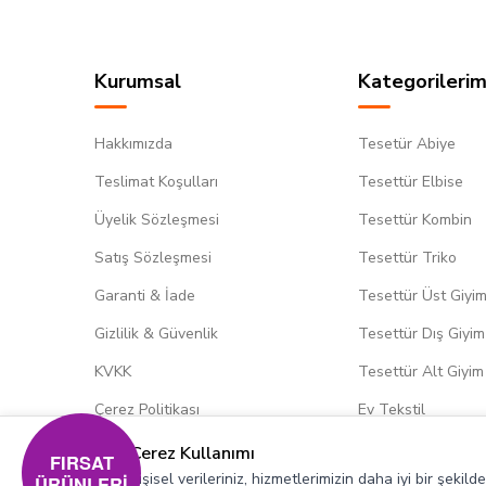
Kurumsal
Kategorilerim
Hakkımızda
Tesetür Abiye
Teslimat Koşulları
Tesettür Elbise
Üyelik Sözleşmesi
Tesettür Kombin
Satış Sözleşmesi
Tesettür Triko
Garanti & İade
Tesettür Üst Giyi
Gizlilik & Güvenlik
Tesettür Dış Giyim
KVKK
Tesettür Alt Giyim
Çerez Politikası
Ev Tekstil
Çerez Kullanımı
FIRSAT
Kişisel verileriniz, hizmetlerimizin daha iyi bir şekil
ÜRÜNLERİ