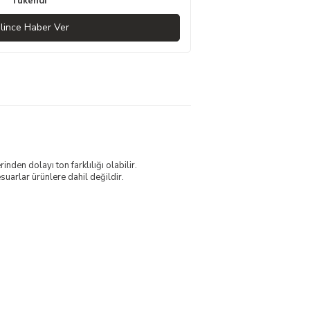
Tükendi
lince Haber Ver
nden dolayı ton farklılığı olabilir.
uarlar ürünlere dahil değildir.