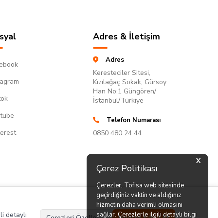
syal
Adres & İletişim
Adres
ebook
Keresteciler Sitesi,
tagram
Kızılağaç Sokak, Gürsoy
Han No:1 Güngören/
tok
İstanbul/Türkiye
tube
Telefon Numarası
terest
0850 480 24 44
X
Çerez Politikası
Çerezler, Tofisa web sitesinde
geçirdiğiniz vaktin ve aldığınız
hizmetin daha verimli olmasını
li detaylı
sağlar. Çerezlerle ilgili detaylı bilgi
Çerezleri Özelleştir
Hepsini Kabul Et