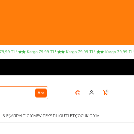
9 TL!
Kargo 79,99 TL!
Kargo 79,99 TL!
Kargo 79,99 TL!
0
Ara
L & EŞARP
ALT GIYIM
EV TEKSTILI
OUTLET
ÇOCUK GIYIM