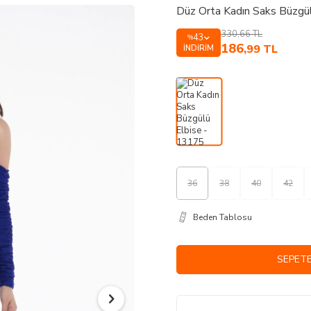
Düz Orta Kadın Saks Büzgü
330,66
TL
43
%
186
,99
TL
İNDIRIM
36
38
40
42
Beden Tablosu
SEPETE