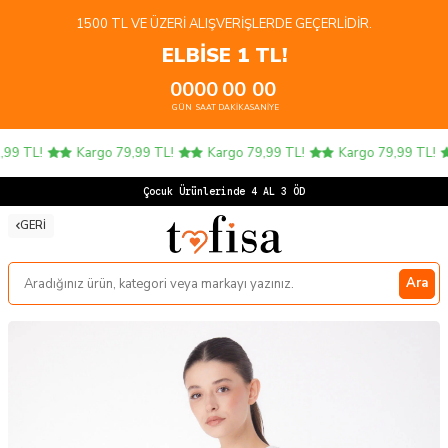
1500 TL VE ÜZERI ALIŞVERIŞLERDE GEÇERLIDIR.
ELBİSE 1 TL!
00
00
00
00
GÜN
SAAT
DAKIKA
SANIYE
9 TL!
Kargo 79,99 TL!
Kargo 79,99 TL!
Kargo 79,99 TL!
Çocuk Ürünlerinde 4 AL 3 ÖDE!
GERI
Ara