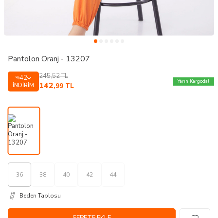
Pantolon Oranj - 13207
245,52
TL
42
%
Yarın Kargoda!
142
İNDIRIM
,99
TL
36
38
40
42
44
Beden Tablosu