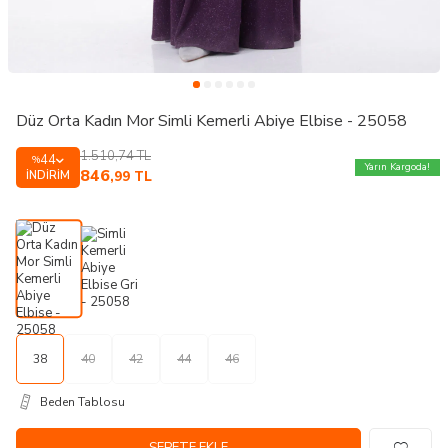
Düz Orta Kadın Mor Simli Kemerli Abiye Elbise - 25058
1.510,74
TL
44
%
Yarın Kargoda!
846
İNDIRIM
,99
TL
38
40
42
44
46
Beden Tablosu