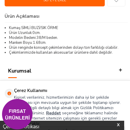
SEPETE EKLE
Ürün Açıklaması
Kumaş:SİMLİ BUZİ/SIK ÖRME
Ürün Uzunluk:0cm.
Modelin Bedeni:38/M beden.
Manken Boyu:1.68cm.
Ürün renginde konsept çekimlerinden dolayı ton farklılığı olabilir.
Çekimlerimizde kullanılan aksesuarlar ürünlere dahil değildir.
Kurumsal
Kategorilerimiz
Çerez Kullanımı
Hızlı Erişim
Kişisel verileriniz, hizmetlerimizin daha iyi bir şekilde
sunulması için mevzuata uygun bir şekilde toplanıp işlenir.
Konuyla ilgili detaylı bilgi almak için Gizlilik Politikamızı
Sosyal
FIRSAT
inceleyebilirsiniz.
Reddet
seçeneğine tıklamanız halinde
ÜRÜNLERİ
yalnızca internet sitemizin çalışması için gerekli çerezler
Adres & İletişim
kullanılacaktır.
X
Çerez Politikası