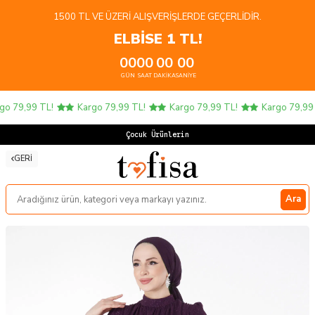
1500 TL VE ÜZERI ALIŞVERIŞLERDE GEÇERLIDIR.
ELBİSE 1 TL!
00
00
00
00
GÜN
SAAT
DAKIKA
SANIYE
o 79,99 TL!
Kargo 79,99 TL!
Kargo 79,99 TL!
Kargo 79,99 T
Çocuk Ürünlerinde
GERI
Ara