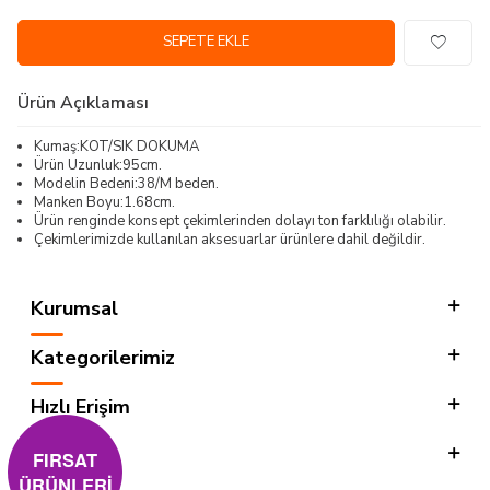
SEPETE EKLE
Ürün Açıklaması
Kumaş:KOT/SIK DOKUMA
Ürün Uzunluk:95cm.
Modelin Bedeni:38/M beden.
Manken Boyu:1.68cm.
Ürün renginde konsept çekimlerinden dolayı ton farklılığı olabilir.
Çekimlerimizde kullanılan aksesuarlar ürünlere dahil değildir.
Kurumsal
Kategorilerimiz
Hızlı Erişim
Sosyal
FIRSAT
ÜRÜNLERİ