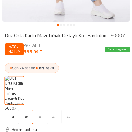
Düz Orta Kadın Mavi Tırnak Detaylı Kot Pantolon - 50007
867,24
TL
58
%
Yarın Kargoda!
359
İNDIRIM
,99
TL
Son 24 saatte
6
kişi baktı
34
36
38
40
42
Beden Tablosu