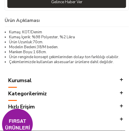
Gelince Haber Ver
Ürün Açıklaması
Kumaş: KOT/Denim
Kumaş İçerik: %98 Polyester, %2 Likra
Ürün Uzunluk:70cm.
Modelin Bedeni:38/M beden.
Manken Boyu:1.68cm.
Ürün renginde konsept çekimlerinden dolayı ton farklılığı olabilir.
Çekimlerimizde kullanılan aksesuarlar ürünlere dahil değildir.
Kurumsal
Kategorilerimiz
Hızlı Erişim
Sosyal
FIRSAT
ÜRÜNLERİ