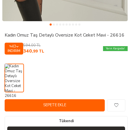
Kadın Omuz Taş Detaylı Oversize Kot Ceket Mavi - 26616
594,00
TL
43
%
Yarın Kargoda!
340
İNDIRIM
,99
TL
SEPETE EKLE
Tükendi