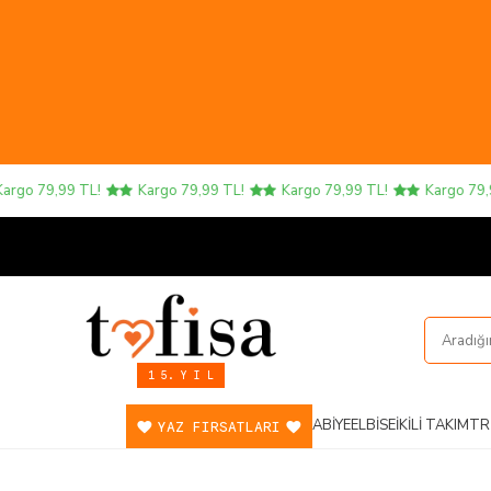
o 79,99 TL!
Kargo 79,99 TL!
Kargo 79,99 TL!
Kargo 79,99 
1 5. Y I L
ABIYE
ELBISE
İKILI TAKIM
TR
YAZ FIRSATLARI