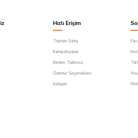
iz
Hızlı Erişim
So
Toptan Satış
Fac
Kampanyalar
Ins
Beden Tablosu
Tik
Ödeme Seçenekleri
You
m
İletişim
Pin