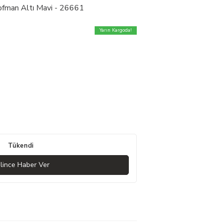
ofman Altı Mavi - 26661
Yarın Kargoda!
Tükendi
lince Haber Ver