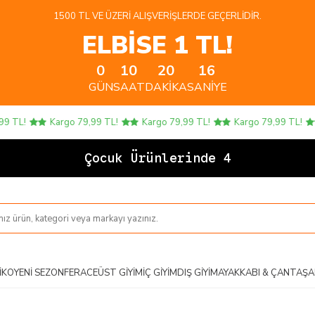
1500 TL VE ÜZERI ALIŞVERIŞLERDE GEÇERLIDIR.
ELBİSE 1 TL!
0
10
20
15
GÜN
SAAT
DAKIKA
SANIYE
TL!
Kargo 79,99 TL!
Kargo 79,99 TL!
Kargo 79,99 TL!
Çocuk Ürünlerinde 4 AL 3
IKO
YENI SEZON
FERACE
ÜST GIYIM
İÇ GIYIM
DIŞ GIYIM
AYAKKABI & ÇANTA
ŞA