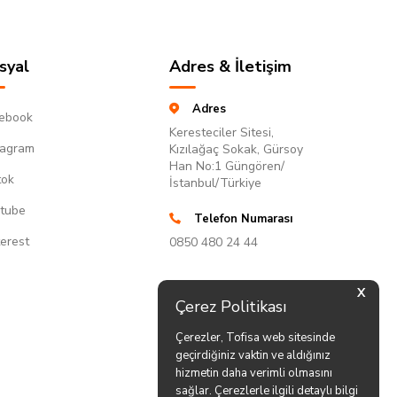
syal
Adres & İletişim
Adres
ebook
Keresteciler Sitesi,
tagram
Kızılağaç Sokak, Gürsoy
Han No:1 Güngören/
tok
İstanbul/Türkiye
tube
Telefon Numarası
terest
0850 480 24 44
X
Çerez Politikası
Çerezler, Tofisa web sitesinde
geçirdiğiniz vaktin ve aldığınız
hizmetin daha verimli olmasını
sağlar. Çerezlerle ilgili detaylı bilgi