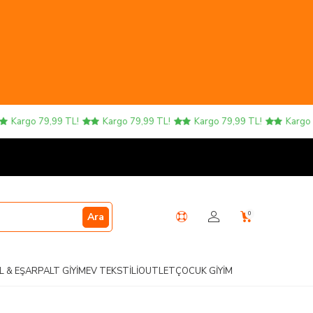
Kargo 79,99 TL!
Kargo 79,99 TL!
Kargo 79,99 TL!
Kargo 79,
0
Ara
L & EŞARP
ALT GIYIM
EV TEKSTILI
OUTLET
ÇOCUK GIYIM