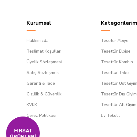
Kurumsal
Kategorilerim
Hakkımızda
Tesetür Abiye
Teslimat Koşulları
Tesettür Elbise
Üyelik Sözleşmesi
Tesettür Kombin
Satış Sözleşmesi
Tesettür Triko
Garanti & İade
Tesettür Üst Giyi
Gizlilik & Güvenlik
Tesettür Dış Giyim
KVKK
Tesettür Alt Giyim
Çerez Politikası
Ev Tekstil
FIRSAT
ÜRÜNLERİ