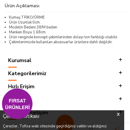
Ürün Açıklaması
Kumaş:TRİKO/ÖRME
Ürün Uzunluk:0cm.
Modelin Bedeni:38/M beden.
Manken Boyu:1.68cm.
Ürün renginde konsept çekimlerinden dolayı ton farklılığı olabilir.
Çekimlerimizde kullanılan aksesuarlar ürünlere dahil değildir.
Kurumsal
Kategorilerimiz
Hızlı Erişim
Sosyal
FIRSAT
ÜRÜNLERİ
Adres & İletişim
X
Çerez Politikası
Çerezler, Tofisa web sitesinde geçirdiğiniz vaktin ve aldığınız
0
0