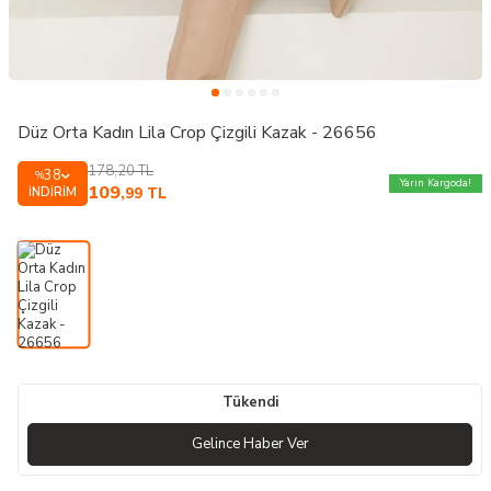
Düz Orta Kadın Lila Crop Çizgili Kazak - 26656
178,20
TL
38
%
Yarın Kargoda!
109
İNDIRIM
,99
TL
Tükendi
Gelince Haber Ver