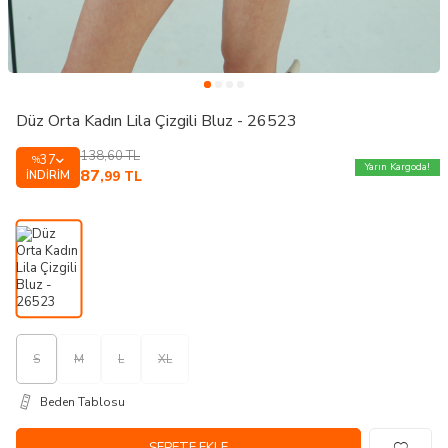
Düz Orta Kadın Lila Çizgili Bluz - 26523
138,60
TL
37
%
Yarın Kargoda!
87
İNDIRIM
,99
TL
S
M
L
XL
Beden Tablosu