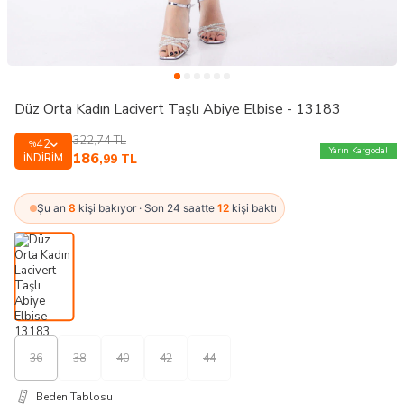
Düz Orta Kadın Lacivert Taşlı Abiye Elbise - 13183
322,74
TL
42
%
Yarın Kargoda!
186
İNDIRIM
,99
TL
Şu an
8
kişi bakıyor · Son 24 saatte
12
kişi baktı
36
38
40
42
44
Beden Tablosu