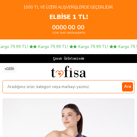
1500 TL VE ÜZERI ALIŞVERIŞLERDE GEÇERLIDIR.
ELBİSE 1 TL!
00
00
00
00
GÜN
SAAT
DAKIKA
SANIYE
rgo 79,99 TL!
Kargo 79,99 TL!
Kargo 79,99 TL!
Kargo 79,9
Çocuk Ürünlerinde 4
GERI
Ara