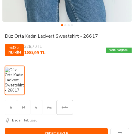
Düz Orta Kadın Lacivert Sweatshirt - 26617
326,70
TL
43
%
Yarın Kargoda!
186
İNDIRIM
,99
TL
S
M
L
XL
TPT
Beden Tablosu