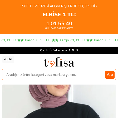
1500 TL VE ÜZERI ALIŞVERIŞLERDE GEÇERLIDIR.
ELBİSE 1 TL!
1
01
55
40
GÜN
SAAT
DAKIKA
SANIYE
9,99 TL!
Kargo 79,99 TL!
Kargo 79,99 TL!
Kargo 79,99 TL!
Çocuk Ürünlerinde 4 AL 3 ÖD
GERI
Ara