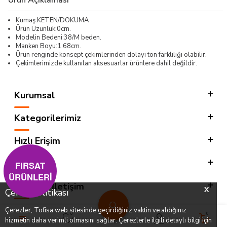
Kumaş:KETEN/DOKUMA
Ürün Uzunluk:0cm.
Modelin Bedeni:38/M beden.
Manken Boyu:1.68cm.
Ürün renginde konsept çekimlerinden dolayı ton farklılığı olabilir.
Çekimlerimizde kullanılan aksesuarlar ürünlere dahil değildir.
Kurumsal
Kategorilerimiz
Hızlı Erişim
Sosyal
FIRSAT
ÜRÜNLERİ
Adres & İletişim
X
Çerez Politikası
Çerezler, Tofisa web sitesinde geçirdiğiniz vaktin ve aldığınız
0
0
hizmetin daha verimli olmasını sağlar. Çerezlerle ilgili detaylı bilgi için
T
-SOFT