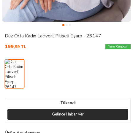
Düz Orta Kadın Lacivert Piliseli Eşarp - 26147
199
,99
TL
Yarın Kargoda!
Tükendi
Gelince Haber Ver
Ürün Açıklaması