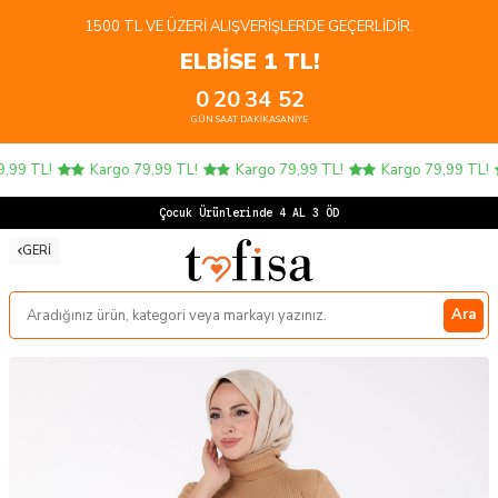
1500 TL VE ÜZERI ALIŞVERIŞLERDE GEÇERLIDIR.
ELBİSE 1 TL!
0
20
34
52
GÜN
SAAT
DAKIKA
SANIYE
99 TL!
Kargo 79,99 TL!
Kargo 79,99 TL!
Kargo 79,99 TL!
Çocuk Ürünlerinde 4 AL 3 ÖDE!
GERI
Ara