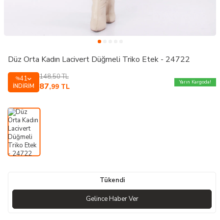
Düz Orta Kadın Lacivert Düğmeli Triko Etek - 24722
148,50
TL
41
%
Yarın Kargoda!
87
İNDIRIM
,99
TL
Tükendi
Gelince Haber Ver