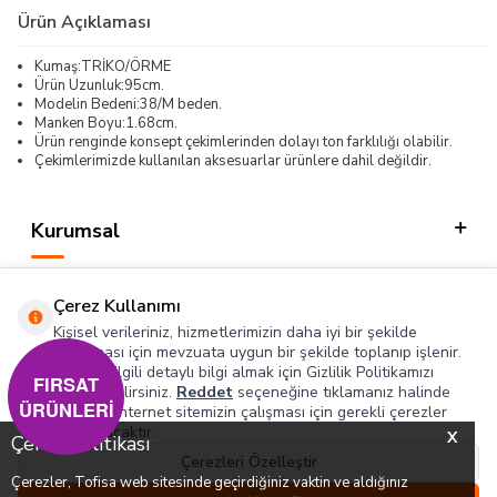
Ürün Açıklaması
Kumaş:TRİKO/ÖRME
Ürün Uzunluk:95cm.
Modelin Bedeni:38/M beden.
Manken Boyu:1.68cm.
Ürün renginde konsept çekimlerinden dolayı ton farklılığı olabilir.
Çekimlerimizde kullanılan aksesuarlar ürünlere dahil değildir.
Kurumsal
Kategorilerimiz
Çerez Kullanımı
Hızlı Erişim
Kişisel verileriniz, hizmetlerimizin daha iyi bir şekilde
sunulması için mevzuata uygun bir şekilde toplanıp işlenir.
Konuyla ilgili detaylı bilgi almak için Gizlilik Politikamızı
Sosyal
FIRSAT
inceleyebilirsiniz.
Reddet
seçeneğine tıklamanız halinde
ÜRÜNLERİ
yalnızca internet sitemizin çalışması için gerekli çerezler
Adres & İletişim
kullanılacaktır.
X
Çerez Politikası
Çerezleri Özelleştir
Çerezler, Tofisa web sitesinde geçirdiğiniz vaktin ve aldığınız
0
0