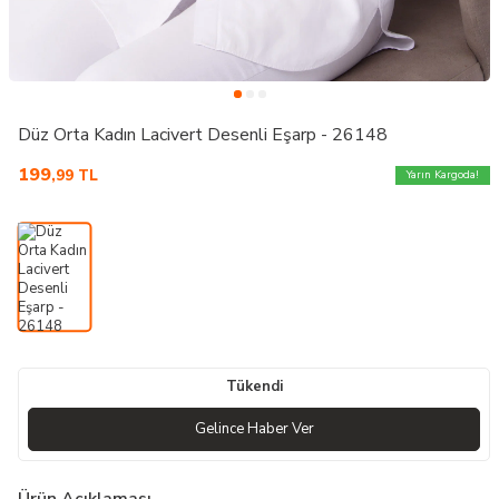
Düz Orta Kadın Lacivert Desenli Eşarp - 26148
199
,99
TL
Yarın Kargoda!
Tükendi
Gelince Haber Ver
Ürün Açıklaması