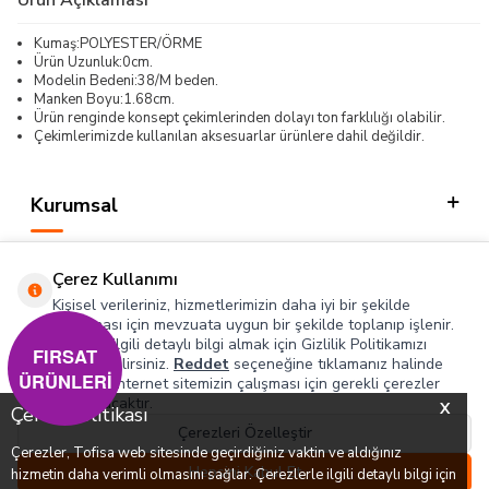
Kumaş:POLYESTER/ÖRME
Ürün Uzunluk:0cm.
Modelin Bedeni:38/M beden.
Manken Boyu:1.68cm.
Ürün renginde konsept çekimlerinden dolayı ton farklılığı olabilir.
Çekimlerimizde kullanılan aksesuarlar ürünlere dahil değildir.
Kurumsal
Kategorilerimiz
Çerez Kullanımı
Hızlı Erişim
Kişisel verileriniz, hizmetlerimizin daha iyi bir şekilde
sunulması için mevzuata uygun bir şekilde toplanıp işlenir.
Konuyla ilgili detaylı bilgi almak için Gizlilik Politikamızı
Sosyal
FIRSAT
inceleyebilirsiniz.
Reddet
seçeneğine tıklamanız halinde
ÜRÜNLERİ
yalnızca internet sitemizin çalışması için gerekli çerezler
Adres & İletişim
kullanılacaktır.
X
Çerez Politikası
Çerezleri Özelleştir
Çerezler, Tofisa web sitesinde geçirdiğiniz vaktin ve aldığınız
0
0
Hepsini Kabul Et
hizmetin daha verimli olmasını sağlar. Çerezlerle ilgili detaylı bilgi için
T
-SOFT