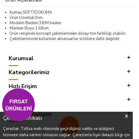
Kumaş:SOFT/DOKUMA
Ürün Uzunluk:0cm.
Modelin Bedeni:38/M beden.
Manken Boyu:1.68cm.
Ürün renginde konsept çekimlerinden dolayı ton farklılığı olabilir.
Çekimlerimizde kullanılan aksesuarlar ürünlere dahil değildir.
Kurumsal
Kategorilerimiz
Hızlı Erişim
Sosyal
FIRSAT
ÜRÜNLERİ
Adres & İletişim
X
Çerez Politikası
Çerezler, Tofisa web sitesinde geçirdiğiniz vaktin ve aldığınız
0
0
hizmetin daha verimli olmasını sağlar. Çerezlerle ilgili detaylı bilgi için
T
-SOFT