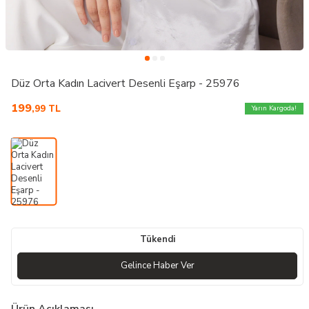
Düz Orta Kadın Lacivert Desenli Eşarp - 25976
199
,99
TL
Yarın Kargoda!
Tükendi
Gelince Haber Ver
Ürün Açıklaması