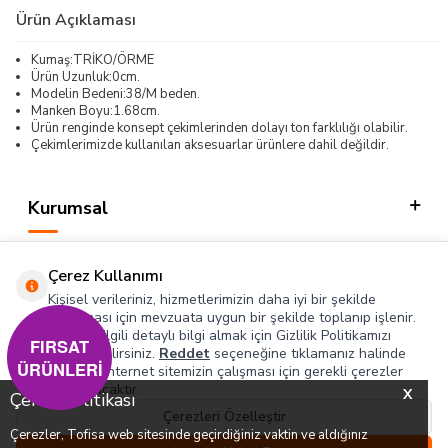
Ürün Açıklaması
Kumaş:TRİKO/ÖRME
Ürün Uzunluk:0cm.
Modelin Bedeni:38/M beden.
Manken Boyu:1.68cm.
Ürün renginde konsept çekimlerinden dolayı ton farklılığı olabilir.
Çekimlerimizde kullanılan aksesuarlar ürünlere dahil değildir.
Kurumsal
Kategorilerimiz
Çerez Kullanımı
Hızlı Erişim
Kişisel verileriniz, hizmetlerimizin daha iyi bir şekilde
sunulması için mevzuata uygun bir şekilde toplanıp işlenir.
Konuyla ilgili detaylı bilgi almak için Gizlilik Politikamızı
Sosyal
FIRSAT
inceleyebilirsiniz.
Reddet
seçeneğine tıklamanız halinde
ÜRÜNLERİ
yalnızca internet sitemizin çalışması için gerekli çerezler
Adres & İletişim
kullanılacaktır.
X
Çerez Politikası
Çerezleri Özelleştir
Çerezler, Tofisa web sitesinde geçirdiğiniz vaktin ve aldığınız
0
0