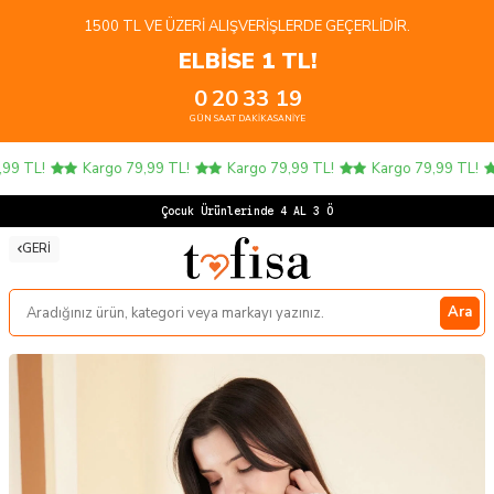
1500 TL VE ÜZERI ALIŞVERIŞLERDE GEÇERLIDIR.
ELBİSE 1 TL!
0
20
33
19
GÜN
SAAT
DAKIKA
SANIYE
9 TL!
Kargo 79,99 TL!
Kargo 79,99 TL!
Kargo 79,99 TL!
Çocuk Ürünlerinde 4 AL 3 ÖDE
GERI
Ara