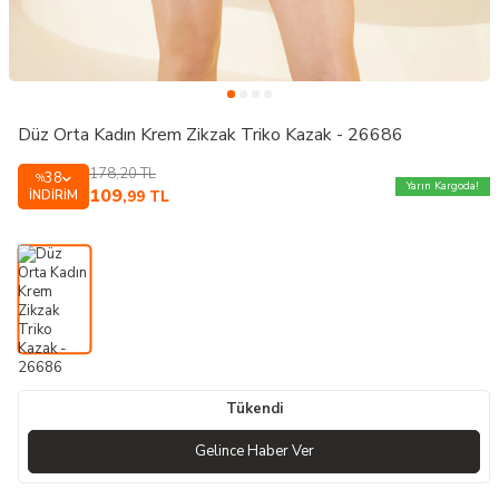
Düz Orta Kadın Krem Zikzak Triko Kazak - 26686
178,20
TL
38
%
Yarın Kargoda!
109
İNDIRIM
,99
TL
Tükendi
Gelince Haber Ver