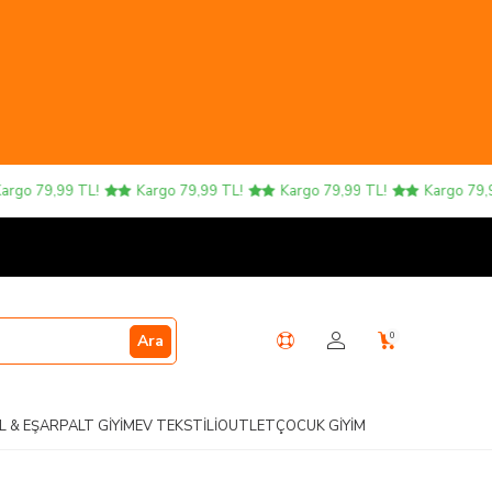
o 79,99 TL!
Kargo 79,99 TL!
Kargo 79,99 TL!
Kargo 79,99 
0
Ara
L & EŞARP
ALT GIYIM
EV TEKSTILI
OUTLET
ÇOCUK GIYIM