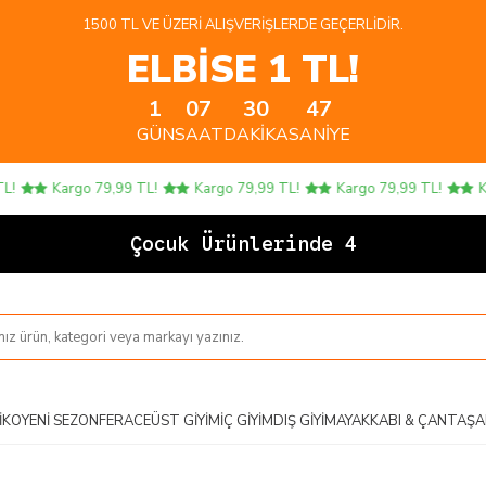
1500 TL VE ÜZERI ALIŞVERIŞLERDE GEÇERLIDIR.
ELBİSE 1 TL!
1
07
30
47
GÜN
SAAT
DAKIKA
SANIYE
Kargo 79,99 TL!
Kargo 79,99 TL!
Kargo 79,99 TL!
Karg
Çocuk Ürünlerinde 4 AL
IKO
YENI SEZON
FERACE
ÜST GIYIM
İÇ GIYIM
DIŞ GIYIM
AYAKKABI & ÇANTA
ŞA