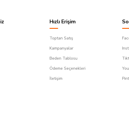
iz
Hızlı Erişim
So
Toptan Satış
Fac
Kampanyalar
Ins
Beden Tablosu
Tik
Ödeme Seçenekleri
You
m
İletişim
Pin