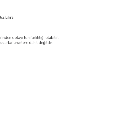
%2 Likra
nden dolayı ton farklılığı olabilir.
uarlar ürünlere dahil değildir.