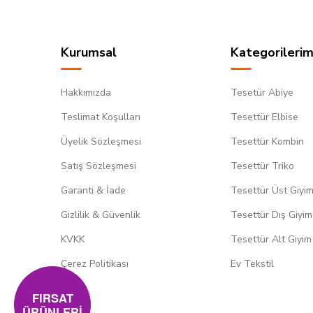
Kurumsal
Kategorilerim
Hakkımızda
Tesetür Abiye
Teslimat Koşulları
Tesettür Elbise
Üyelik Sözleşmesi
Tesettür Kombin
Satış Sözleşmesi
Tesettür Triko
Garanti & İade
Tesettür Üst Giyi
Gizlilik & Güvenlik
Tesettür Dış Giyim
KVKK
Tesettür Alt Giyim
Çerez Politikası
Ev Tekstil
FIRSAT
ÜRÜNLERİ