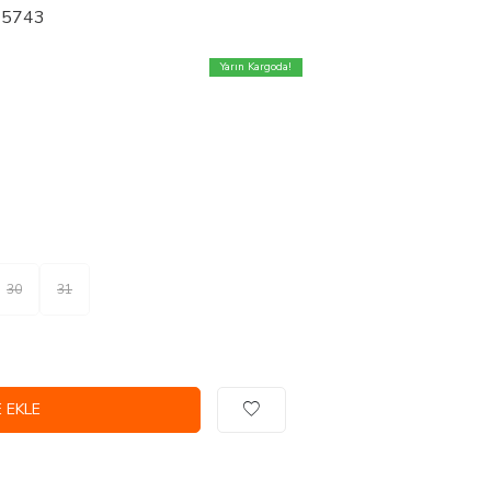
 25743
Yarın Kargoda!
30
31
 EKLE