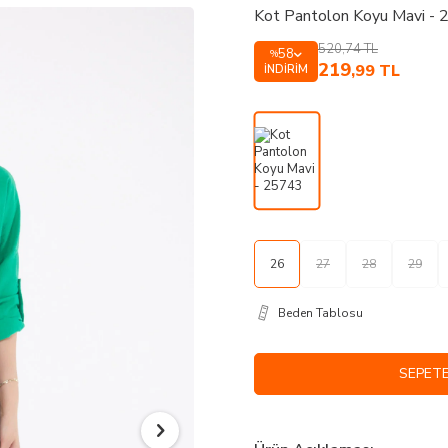
Kot Pantolon Koyu Mavi -
520,74
TL
58
%
219
,99
TL
İNDIRIM
26
27
28
29
Beden Tablosu
SEPETE