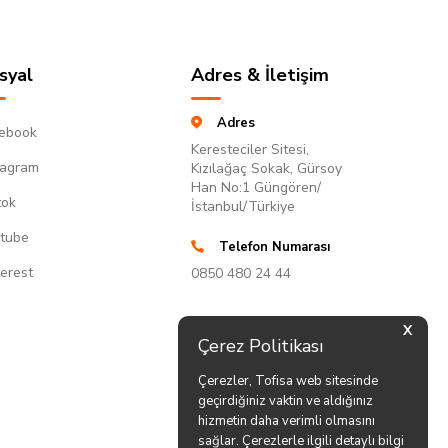
syal
Adres & İletişim
Adres
ebook
Keresteciler Sitesi,
tagram
Kızılağaç Sokak, Gürsoy
Han No:1 Güngören/
tok
İstanbul/Türkiye
tube
Telefon Numarası
terest
0850 480 24 44
X
Çerez Politikası
Çerezler, Tofisa web sitesinde
geçirdiğiniz vaktin ve aldığınız
hizmetin daha verimli olmasını
sağlar. Çerezlerle ilgili detaylı bilgi