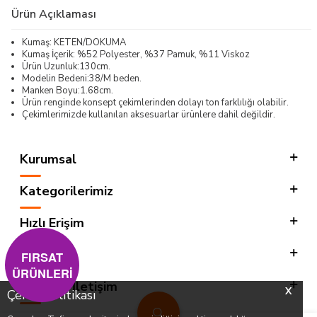
Ürün Açıklaması
Kumaş: KETEN/DOKUMA
Kumaş İçerik: %52 Polyester, %37 Pamuk, %11 Viskoz
Ürün Uzunluk:130cm.
Modelin Bedeni:38/M beden.
Manken Boyu:1.68cm.
Ürün renginde konsept çekimlerinden dolayı ton farklılığı olabilir.
Çekimlerimizde kullanılan aksesuarlar ürünlere dahil değildir.
Kurumsal
Kategorilerimiz
Hızlı Erişim
Sosyal
FIRSAT
ÜRÜNLERİ
Adres & İletişim
X
Çerez Politikası