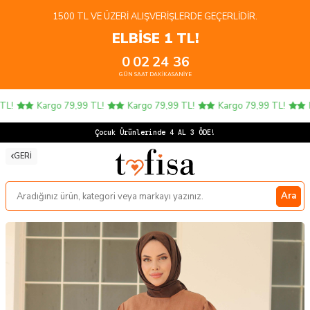
1500 TL VE ÜZERI ALIŞVERIŞLERDE GEÇERLIDIR.
ELBİSE 1 TL!
0
02
24
36
GÜN
SAAT
DAKIKA
SANIYE
L!
Kargo 79,99 TL!
Kargo 79,99 TL!
Kargo 79,99 TL!
Ka
Çocuk Ürünlerinde 4 AL 3 ÖDE!
GERI
Ara