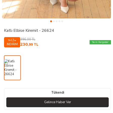
Katlı Elbise Kiremit - 26624
396,00
TL
42
%
Yarın Kargoda!
230
İNDIRIM
,99
TL
Tükendi
Gelince Haber Ver