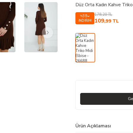
Düz Orta Kadın Kahve Triko
178,20
TL
38
%
109
,99
TL
İNDIRIM
Ge
Ürün Açıklaması