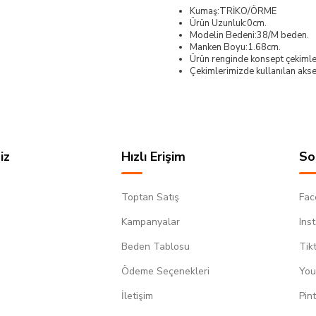
Kumaş:TRİKO/ÖRME
Ürün Uzunluk:0cm.
Modelin Bedeni:38/M beden.
Manken Boyu:1.68cm.
Ürün renginde konsept çekimleri
Çekimlerimizde kullanılan akses
iz
Hızlı Erişim
So
Toptan Satış
Fac
Kampanyalar
Ins
Beden Tablosu
Tik
Ödeme Seçenekleri
You
m
İletişim
Pin