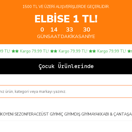
1500 TL VE ÜZERI ALIŞVERIŞLERDE GEÇERLIDIR.
ELBİSE 1 TL!
0
14
33
29
GÜN
SAAT
DAKIKA
SANIYE
TL!
Kargo 79,99 TL!
Kargo 79,99 TL!
Kargo 79,99 TL!
Çocuk Ürünlerinde 4
IKO
YENI SEZON
FERACE
ÜST GIYIM
İÇ GIYIM
DIŞ GIYIM
AYAKKABI & ÇANTA
ŞA