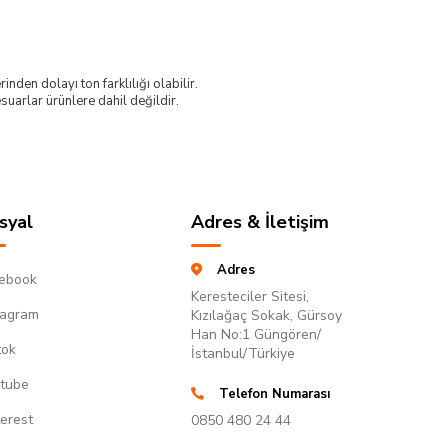
nden dolayı ton farklılığı olabilir.
uarlar ürünlere dahil değildir.
syal
Adres & İletişim
Adres
ebook
Keresteciler Sitesi,
tagram
Kızılağaç Sokak, Gürsoy
Han No:1 Güngören/
tok
İstanbul/Türkiye
tube
Telefon Numarası
terest
0850 480 24 44