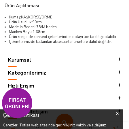
Ürün Açıklaması
Kumaş:KAŞKORSE/ÖRME
Ürün Uzunluk:90cm.
Modelin Bedeni:38/M beden.
Manken Boyu:1.68cm.
Ürün renginde konsept çekimlerinden dolayı ton farklılığı olabilir.
Çekimlerimizde kullanılan aksesuarlar ürünlere dahil değildir.
Kurumsal
Kategorilerimiz
Hızlı Erişim
Sosyal
FIRSAT
ÜRÜNLERİ
Adres & İletişim
X
Çerez Politikası
Çerezler, Tofisa web sitesinde geçirdiğiniz vaktin ve aldığınız
0
0