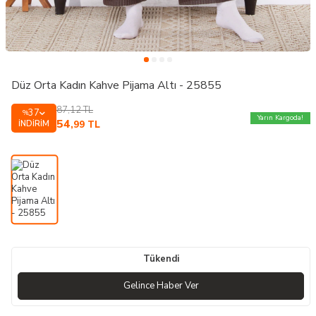
Düz Orta Kadın Kahve Pijama Altı - 25855
87,12
TL
37
%
Yarın Kargoda!
54
İNDIRIM
,99
TL
Tükendi
Gelince Haber Ver