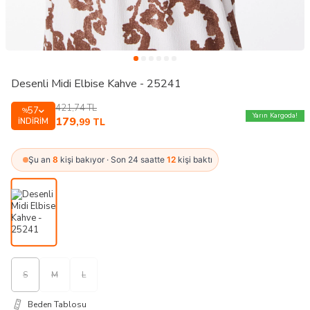
Desenli Midi Elbise Kahve - 25241
421,74
TL
57
%
Yarın Kargoda!
179
İNDIRIM
,99
TL
Şu an
8
kişi bakıyor · Son 24 saatte
12
kişi baktı
S
M
L
Beden Tablosu