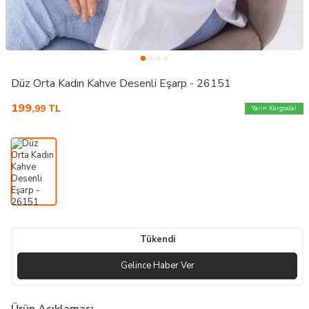
Düz Orta Kadın Kahve Desenli Eşarp - 26151
199
,99
TL
Yarın Kargoda!
Tükendi
Gelince Haber Ver
Ürün Açıklaması