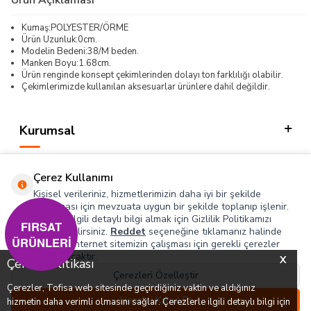
Kumaş:POLYESTER/ÖRME
Ürün Uzunluk:0cm.
Modelin Bedeni:38/M beden.
Manken Boyu:1.68cm.
Ürün renginde konsept çekimlerinden dolayı ton farklılığı olabilir.
Çekimlerimizde kullanılan aksesuarlar ürünlere dahil değildir.
Kurumsal
Kategorilerimiz
Çerez Kullanımı
Hızlı Erişim
Kişisel verileriniz, hizmetlerimizin daha iyi bir şekilde
sunulması için mevzuata uygun bir şekilde toplanıp işlenir.
Konuyla ilgili detaylı bilgi almak için Gizlilik Politikamızı
Sosyal
FIRSAT
inceleyebilirsiniz.
Reddet
seçeneğine tıklamanız halinde
ÜRÜNLERİ
yalnızca internet sitemizin çalışması için gerekli çerezler
Adres & İletişim
kullanılacaktır.
X
Çerez Politikası
Çerezleri Özelleştir
Çerezler, Tofisa web sitesinde geçirdiğiniz vaktin ve aldığınız
0
0
Hepsini Kabul Et
hizmetin daha verimli olmasını sağlar. Çerezlerle ilgili detaylı bilgi için
T
-SOFT