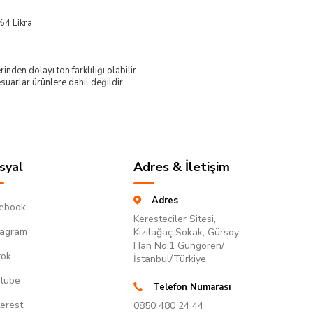
%4 Likra
nden dolayı ton farklılığı olabilir.
uarlar ürünlere dahil değildir.
syal
Adres & İletişim
Adres
ebook
Keresteciler Sitesi,
tagram
Kızılağaç Sokak, Gürsoy
Han No:1 Güngören/
tok
İstanbul/Türkiye
tube
Telefon Numarası
terest
0850 480 24 44