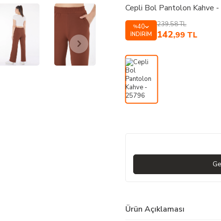
Cepli Bol Pantolon Kahve 
239,58
TL
40
%
142
,99
TL
İNDIRIM
Ge
Ürün Açıklaması