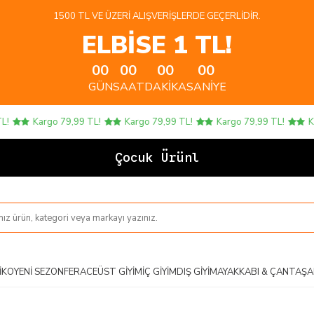
1500 TL VE ÜZERI ALIŞVERIŞLERDE GEÇERLIDIR.
ELBİSE 1 TL!
00
00
00
00
GÜN
SAAT
DAKIKA
SANIYE
Kargo 79,99 TL!
Kargo 79,99 TL!
Kargo 79,99 TL!
Kar
Çocuk Ürünleri
IKO
YENI SEZON
FERACE
ÜST GIYIM
İÇ GIYIM
DIŞ GIYIM
AYAKKABI & ÇANTA
ŞA