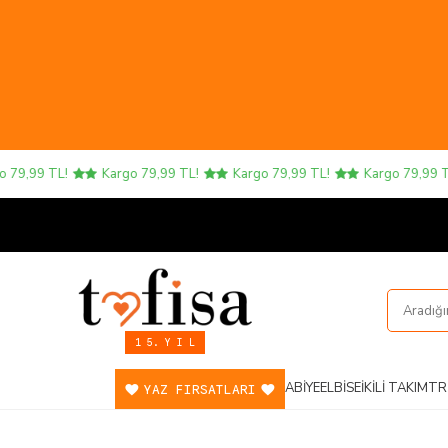
79,99 TL!
Kargo 79,99 TL!
Kargo 79,99 TL!
Kargo 79,99 TL!
1 5. Y I L
ABIYE
ELBISE
İKILI TAKIM
TR
YAZ FIRSATLARI