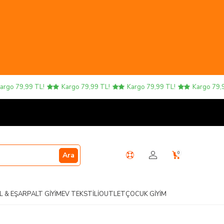
go 79,99 TL!
Kargo 79,99 TL!
Kargo 79,99 TL!
Kargo 79,99 
0
Ara
L & EŞARP
ALT GIYIM
EV TEKSTILI
OUTLET
ÇOCUK GIYIM