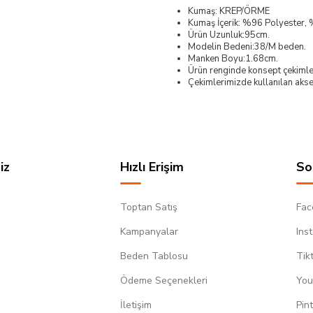
Kumaş: KREP/ÖRME
Kumaş İçerik: %96 Polyester, 
Ürün Uzunluk:95cm.
Modelin Bedeni:38/M beden.
Manken Boyu:1.68cm.
Ürün renginde konsept çekimleri
Çekimlerimizde kullanılan akses
iz
Hızlı Erişim
So
Toptan Satış
Fac
Kampanyalar
Ins
Beden Tablosu
Tik
Ödeme Seçenekleri
You
m
İletişim
Pin