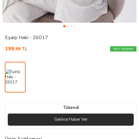
Eşarp Haki - 26017
199
,99
TL
Yarın Kargoda!
Tükendi
Gelince Haber Ver
Ürün Açıklaması