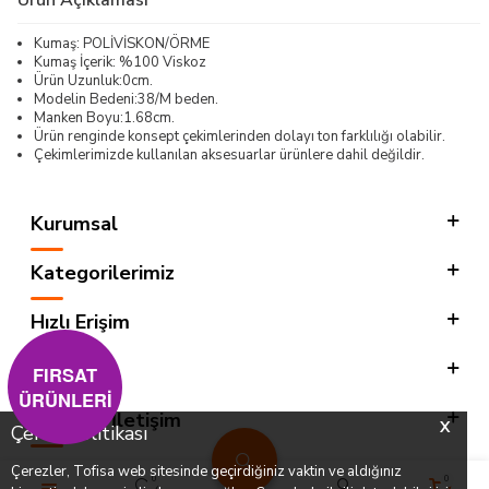
Kumaş: POLİVİSKON/ÖRME
Kumaş İçerik: %100 Viskoz
Ürün Uzunluk:0cm.
Modelin Bedeni:38/M beden.
Manken Boyu:1.68cm.
Ürün renginde konsept çekimlerinden dolayı ton farklılığı olabilir.
Çekimlerimizde kullanılan aksesuarlar ürünlere dahil değildir.
Kurumsal
Kategorilerimiz
Hızlı Erişim
Sosyal
FIRSAT
ÜRÜNLERİ
Adres & İletişim
X
Çerez Politikası
Çerezler, Tofisa web sitesinde geçirdiğiniz vaktin ve aldığınız
0
0