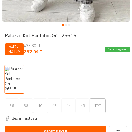
Palazzo Kot Pantolon Gri - 26615
435,60
TL
42
%
Yarın Kargoda!
252
İNDIRIM
,99
TL
36
38
40
42
44
46
TPT
Beden Tablosu