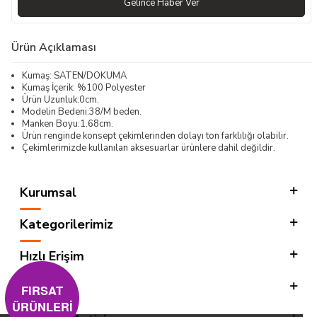
Gelince Haber Ver
Ürün Açıklaması
Kumaş: SATEN/DOKUMA
Kumaş İçerik: %100 Polyester
Ürün Uzunluk:0cm.
Modelin Bedeni:38/M beden.
Manken Boyu:1.68cm.
Ürün renginde konsept çekimlerinden dolayı ton farklılığı olabilir.
Çekimlerimizde kullanılan aksesuarlar ürünlere dahil değildir.
Kurumsal
Kategorilerimiz
Hızlı Erişim
Sosyal
FIRSAT
ÜRÜNLERİ