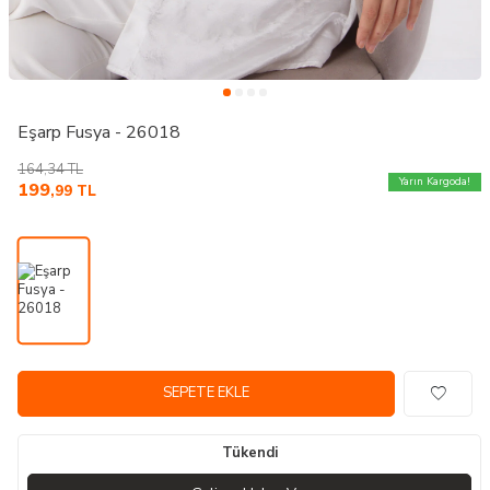
Eşarp Fusya - 26018
164,34
TL
Yarın Kargoda!
199
,99
TL
SEPETE EKLE
Tükendi