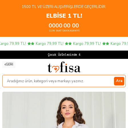
1500 TL VE ÜZERI ALIŞVERIŞLERDE GEÇERLIDIR.
ELBİSE 1 TL!
00
00
00
00
GÜN
SAAT
DAKIKA
SANIYE
rgo 79,99 TL!
Kargo 79,99 TL!
Kargo 79,99 TL!
Kargo 79,99
Çocuk Ürünlerinde 4 AL
GERI
Ara