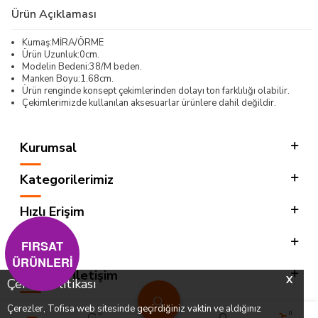
Ürün Açıklaması
Kumaş:MİRA/ÖRME
Ürün Uzunluk:0cm.
Modelin Bedeni:38/M beden.
Manken Boyu:1.68cm.
Ürün renginde konsept çekimlerinden dolayı ton farklılığı olabilir.
Çekimlerimizde kullanılan aksesuarlar ürünlere dahil değildir.
Kurumsal
Kategorilerimiz
Hızlı Erişim
Sosyal
FIRSAT
ÜRÜNLERİ
Adres & İletişim
X
Çerez Politikası
Çerezler, Tofisa web sitesinde geçirdiğiniz vaktin ve aldığınız
0
0