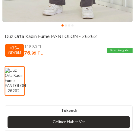
Düz Orta Kadın Füme PANTOLON - 26262
118,80
TL
35
%
Yarın Kargoda!
76
İNDIRIM
,99
TL
Tükendi
Gelince Haber Ver