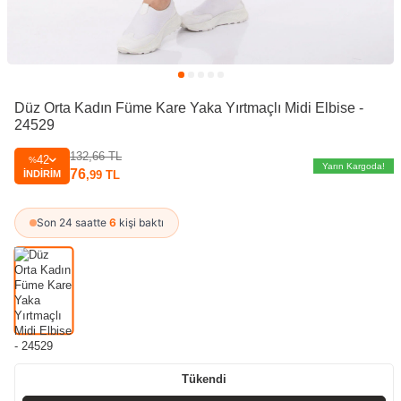
Düz Orta Kadın Füme Kare Yaka Yırtmaçlı Midi Elbise -
24529
132,66
TL
42
%
Yarın Kargoda!
76
İNDIRIM
,99
TL
Son 24 saatte
6
kişi baktı
Tükendi