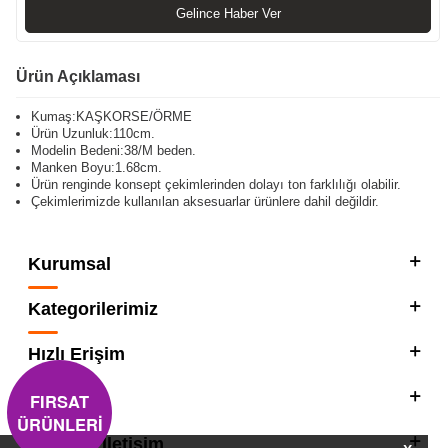
Gelince Haber Ver
Ürün Açıklaması
Kumaş:KAŞKORSE/ÖRME
Ürün Uzunluk:110cm.
Modelin Bedeni:38/M beden.
Manken Boyu:1.68cm.
Ürün renginde konsept çekimlerinden dolayı ton farklılığı olabilir.
Çekimlerimizde kullanılan aksesuarlar ürünlere dahil değildir.
Kurumsal
Kategorilerimiz
Hızlı Erişim
FIRSAT
Sosyal
ÜRÜNLERİ
Adres & İletişim