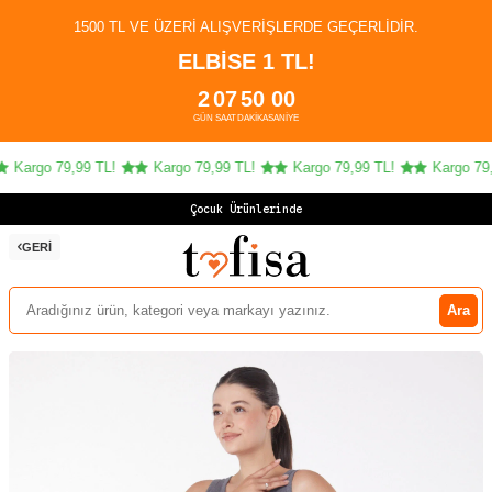
1500 TL VE ÜZERI ALIŞVERIŞLERDE GEÇERLIDIR.
ELBİSE 1 TL!
2
07
50
00
GÜN
SAAT
DAKIKA
SANIYE
Kargo 79,99 TL!
Kargo 79,99 TL!
Kargo 79,99 TL!
Kargo 79,9
Çocuk Ürünlerinde 4
GERI
Ara