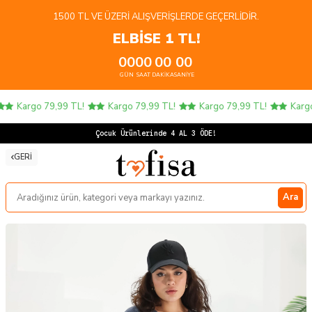
1500 TL VE ÜZERI ALIŞVERIŞLERDE GEÇERLIDIR.
ELBİSE 1 TL!
00
00
00
00
GÜN
SAAT
DAKIKA
SANIYE
Kargo 79,99 TL!
Kargo 79,99 TL!
Kargo 79,99 TL!
Kargo 
Çocuk Ürünlerinde 4 AL 3 ÖDE!
GERI
Ara