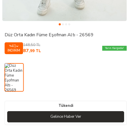
Düz Orta Kadın Füme Eşofman Altı - 26569
148,50
TL
41
%
Yarın Kargoda!
87
İNDIRIM
,99
TL
Tükendi
Gelince Haber Ver