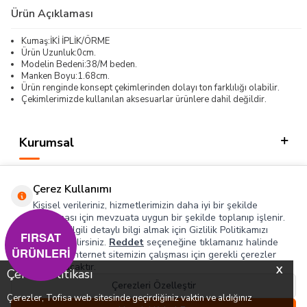
Ürün Açıklaması
Kumaş:İKİ İPLİK/ÖRME
Ürün Uzunluk:0cm.
Modelin Bedeni:38/M beden.
Manken Boyu:1.68cm.
Ürün renginde konsept çekimlerinden dolayı ton farklılığı olabilir.
Çekimlerimizde kullanılan aksesuarlar ürünlere dahil değildir.
Kurumsal
Kategorilerimiz
Çerez Kullanımı
Hızlı Erişim
Kişisel verileriniz, hizmetlerimizin daha iyi bir şekilde
sunulması için mevzuata uygun bir şekilde toplanıp işlenir.
Konuyla ilgili detaylı bilgi almak için Gizlilik Politikamızı
Sosyal
FIRSAT
inceleyebilirsiniz.
Reddet
seçeneğine tıklamanız halinde
ÜRÜNLERİ
yalnızca internet sitemizin çalışması için gerekli çerezler
Adres & İletişim
kullanılacaktır.
X
Çerez Politikası
Çerezleri Özelleştir
Çerezler, Tofisa web sitesinde geçirdiğiniz vaktin ve aldığınız
0
0