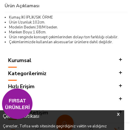
Ürün Açıklaması
Kumaş:İKİ İPLİK/SIK ÖRME
Ürün Uzunluk:102cm.
Modelin Bedeni:38/M beden.
Manken Boyu:1.68cm.
Ürün renginde konsept çekimlerinden dolayı ton farklılığı olabilir.
Çekimlerimizde kullanılan aksesuarlar ürünlere dahil değildir.
Kurumsal
Kategorilerimiz
Hızlı Erişim
Sosyal
FIRSAT
ÜRÜNLERİ
Adres & İletişim
X
Çerez Politikası
Çerezler, Tofisa web sitesinde geçirdiğiniz vaktin ve aldığınız
0
0