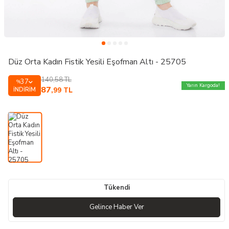
Düz Orta Kadın Fistik Yesili Eşofman Altı - 25705
140,58
TL
37
%
Yarın Kargoda!
87
İNDIRIM
,99
TL
Tükendi
Gelince Haber Ver