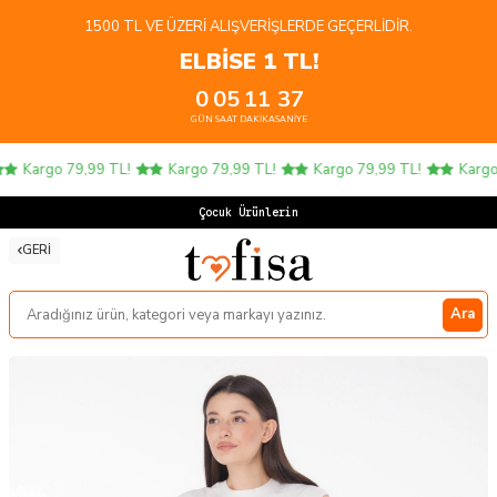
1500 TL VE ÜZERI ALIŞVERIŞLERDE GEÇERLIDIR.
ELBİSE 1 TL!
0
05
11
37
GÜN
SAAT
DAKIKA
SANIYE
Kargo 79,99 TL!
Kargo 79,99 TL!
Kargo 79,99 TL!
Kargo 
Çocuk Ürünlerinde
GERI
Ara