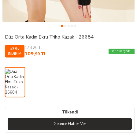
Düz Orta Kadın Ekru Triko Kazak - 26684
178,20
TL
38
%
Yarın Kargoda!
109
İNDIRIM
,99
TL
Tükendi
Gelince Haber Ver