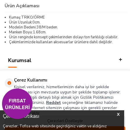
Ürün Açıklaması
Kumaş:TRİKO/ÖRME
Ürün Uzunluk:0cm.
Modelin Bedeni:38/M beden.
Manken Boyu:1.68cm.
Ürün renginde konsept çekimlerinden dolayı ton farklılığı olabilir.
Çekimlerimizde kullanılan aksesuarlar ürünlere dahil değildir.
Kurumsal
Kategorilerimiz
Çerez Kullanımı
Hızlı Erişim
Kişisel verileriniz, hizmetlerimizin daha iyi bir şekilde
sunulması için mevzuata uygun bir şekilde toplanıp işlenir.
Konuyla ilgili detaylı bilgi almak için Gizlilik Politikamızı
Sosyal
FIRSAT
inceleyebilirsiniz.
Reddet
seçeneğine tıklamanız halinde
ÜRÜNLERİ
yalnızca internet sitemizin çalışması için gerekli çerezler
Adres & İletişim
kullanılacaktır.
X
Çerez Politikası
Çerezleri Özelleştir
Çerezler, Tofisa web sitesinde geçirdiğiniz vaktin ve aldığınız
0
0